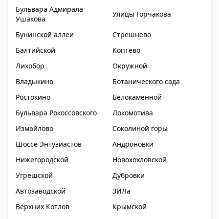
Бульвара Адмирала
Улицы Горчакова
Ушакова
Бунинской аллеи
Стрешнево
Балтийской
Коптево
Лихобор
Окружной
Владыкино
Ботанического сада
Ростокино
Белокаменной
Бульвара Рокоссовского
Локомотива
Измайлово
Соколиной горы
Шоссе Энтузиастов
Андроновки
Нижегородской
Новохохловской
Угрешской
Дубровки
Автозаводской
ЗИЛа
Верхних Котлов
Крымской