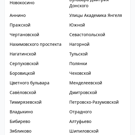
Новокосино
Донского
Аннино
Улицы Академика Янгеля
Пражской
Южной
Чертановской
Севастопольской
Нахимовского проспекта
Нагорной
Нагатинской
Тульской
Серпуховской
Полянки
Боровицкой
Чеховской
Цветного бульвара
Менделеевской
Савёловской
Дмитровской
Тимирязевской
Петровско-Разумовской
Владыкино
Отрадного
Бибирево
Алтуфьево
Зябликово
Шипиловской