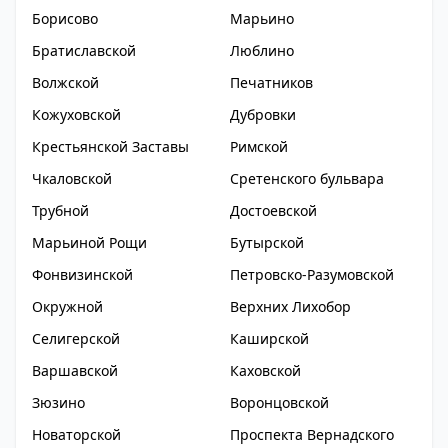
Борисово
Марьино
Братиславской
Люблино
Волжской
Печатников
Кожуховской
Дубровки
Крестьянской Заставы
Римской
Чкаловской
Сретенского бульвара
Трубной
Достоевской
Марьиной Рощи
Бутырской
Фонвизинской
Петровско-Разумовской
Окружной
Верхних Лихобор
Селигерской
Каширской
Варшавской
Каховской
Зюзино
Воронцовской
Новаторской
Проспекта Вернадского