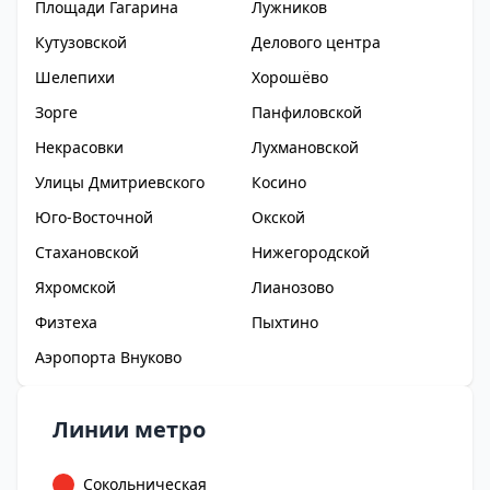
Площади Гагарина
Лужников
Кутузовской
Делового центра
Шелепихи
Хорошёво
Зорге
Панфиловской
Некрасовки
Лухмановской
Улицы Дмитриевского
Косино
Юго-Восточной
Окской
Стахановской
Нижегородской
Яхромской
Лианозово
Физтеха
Пыхтино
Аэропорта Внуково
Линии метро
Сокольническая