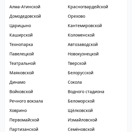
Алма-Атинской
Красногвардейской
Домодедовской
Орехово
Царицыно
Кантемировской
Каширской
Коломенской
Технопарка
Автозаводской
Павелецкой
Новокузнецкой
Театральной
Тверской
Маяковской
Белорусской
Динамо
Сокола
Войковской
Водного стадиона
Речного вокзала
Беломорской
Ховрино
Щёлковской
Первомайской
Измайловской
Партизанской
Семёновской