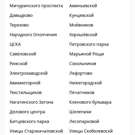
Мичуринского проспекта
Аминьевской
Давыдково
Кунцевской
Терехово
Мнёвников
Народного Ополчения
Хорошёвской
ЦСКА
Петровского парка
Савёловской
Марьиной Рощи
Рижской
Сокольников
Электрозаводской
Лефортово
Авиамоторной
Нижегородской
Текстильщиков
Печатников
Нагатинского Затона
Кленового бульвара
Делового центра
Шелепихи
Битцевского парка
Лесопарковой
Улицы Старокачаловской
Улицы Скобелевоскй