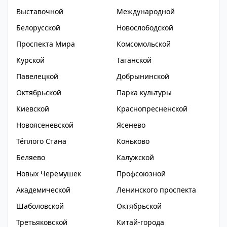
Выставочной
Международной
Белорусской
Новослободской
Проспекта Мира
Комсомольской
Курской
Таганской
Павелецкой
Добрынинской
Октябрьской
Парка культуры
Киевской
Краснопресненской
Новоясеневской
Ясенево
Тёплого Стана
Коньково
Беляево
Калужской
Новых Черёмушек
Профсоюзной
Академической
Ленинского проспекта
Шаболовской
Октябрьской
Третьяковской
Китай-города