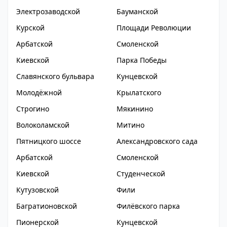
Электрозаводской
Бауманской
Курской
Площади Революции
Арбатской
Смоленской
Киевской
Парка Победы
Славянского бульвара
Кунцевской
Молодёжной
Крылатского
Строгино
Мякинино
Волоколамской
Митино
Пятницкого шоссе
Александровского сада
Арбатской
Смоленской
Киевской
Студенческой
Кутузовской
Фили
Багратионовской
Филёвского парка
Пионерской
Кунцевской