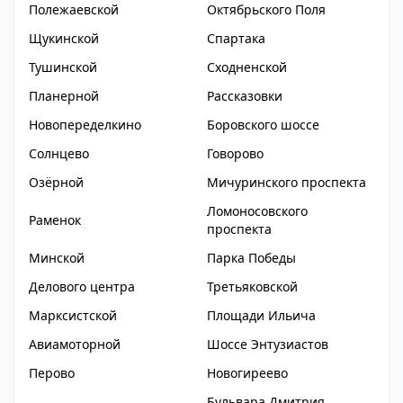
Полежаевской
Октябрьского Поля
Щукинской
Спартака
Тушинской
Сходненской
Планерной
Рассказовки
Новопеределкино
Боровского шоссе
Солнцево
Говорово
Озёрной
Мичуринского проспекта
Ломоносовского
Раменок
проспекта
Минской
Парка Победы
Делового центра
Третьяковской
Марксистской
Площади Ильича
Авиамоторной
Шоссе Энтузиастов
Перово
Новогиреево
Бульвара Дмитрия