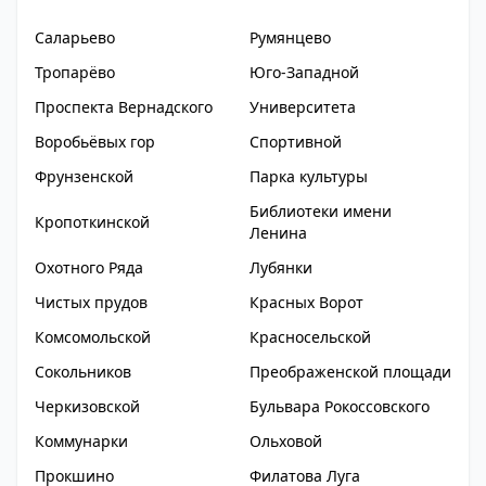
Саларьево
Румянцево
Тропарёво
Юго-Западной
Проспекта Вернадского
Университета
Воробьёвых гор
Спортивной
Фрунзенской
Парка культуры
Библиотеки имени
Кропоткинской
Ленина
Охотного Ряда
Лубянки
Чистых прудов
Красных Ворот
Комсомольской
Красносельской
Сокольников
Преображенской площади
Черкизовской
Бульвара Рокоссовского
Коммунарки
Ольховой
Прокшино
Филатова Луга