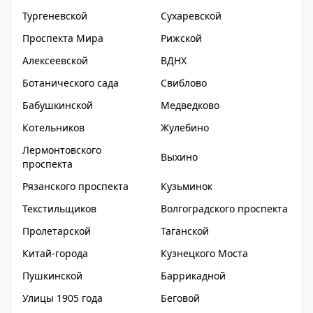
Тургеневской
Сухаревской
Проспекта Мира
Рижской
Алексеевской
ВДНХ
Ботанического сада
Свиблово
Бабушкинской
Медведково
Котельников
Жулебино
Лермонтовского
Выхино
проспекта
Рязанского проспекта
Кузьминок
Текстильщиков
Волгоградского проспекта
Пролетарской
Таганской
Китай-города
Кузнецкого Моста
Пушкинской
Баррикадной
Улицы 1905 года
Беговой