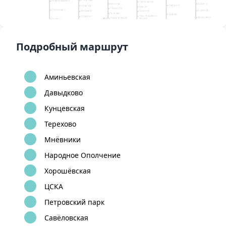
Новопеределкино
Чертановская
Коньково
Марьино
Царицыно
Саларьево
1
Южная
Тёплый Стан
Рассказовка
Борисово
Филатов Луг
Пражская
Ясенево
Орехово
15
Улица Академика
Прокшино
Шипиловская
Новоясеневская
Янгеля
Пыхтино
6
10
Ольховая
Аннино
Домодедовская
Битцевский парк
Лесопарковая
Зябликово
Аэропорт Внуково
Коммунарка
Улица
Бульвар Дмитрия
2
Старокачаловская
Донского
Красногвардейская
Алма-Атинс
8
9
1
А
Улица Скобелевская
12
Бунинская
Улица
Бульвар Адмирала
Подробный маршрут
аллея
Горчакова
Ушакова
Аминьевская
Давыдково
Кунцевская
Терехово
Мнёвники
Народное Ополчение
Хорошёвская
ЦСКА
Петровский парк
Савёловская