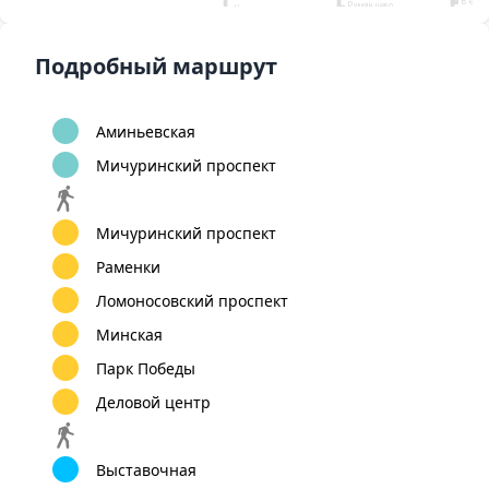
Румянцево
Новопеределкино
Конько
Саларьево
Тёплый
Рассказовка
Филатов Луг
Ясене
Подробный маршрут
Прокшино
Новояс
Пыхтино
6
Ольховая
Битцевский парк
Ле
Аэропорт Внуково
Коммунарка
Ста
8
1
Аминьевская
А
Улица
12
Мичуринский проспект
Бунинская
Улица
Бульва
аллея
Горчакова
Ушако
Мичуринский проспект
Раменки
Ломоносовский проспект
Минская
Парк Победы
Деловой центр
Выставочная