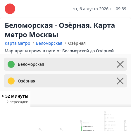
чт, 6 августа 2026 г.
09:39
Беломорская - Озёрная. Карта
метро Москвы
Карта метро
Беломорская
Озёрная
Маршрут и время в пути от Беломорской до Озёрной.
≈ 52 минуты
2 пересадки
10
Физтех
Лианозово
9
2
Яхромская
Ховрино
Алтуф
Селигерская
Биби
Беломорская
Беломорская
Верхние
3
7
Отрад
Лихоборы
Речной вокзал
Речной вокзал
Планерная
Пятницкое шоссе