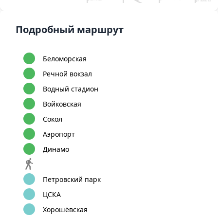
Нахимовский
проспект
Калужская
Юго-Западная
Севастопольская
Боровское шоссе
Зюзино
11
Тропарёво
Воронцовская
Варшавс
Каховская
Беляево
Румянцево
Новопеределкино
Чертановская
Коньково
Подробный маршрут
Саларьево
Южная
Тёплый Стан
Рассказовка
Филатов Луг
Пражская
Ясенево
Улица Академик
Прокшино
Новоясеневская
Янгеля
Пыхтино
6
Ольховая
Аннино
Битцевский парк
Лесопарковая
Аэропорт Внуково
Коммунарка
Улица
Бульвар Дмитри
Беломорская
Старокачаловская
Донского
8
9
1
А
Улица Скобелевская
12
Бунинская
Улица
Бульвар Адмирала
Речной вокзал
аллея
Горчакова
Ушакова
Водный стадион
Войковская
Сокол
Аэропорт
Динамо
Петровский парк
ЦСКА
Хорошёвская