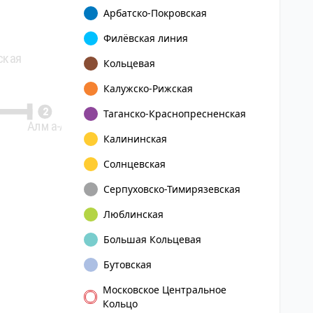
Арбатско-Покровская
Некрасовка
Филёвская линия
15
ская
Кольцевая
Калужско-Рижская
2
Таганско-Краснопресненская
Алма-Атинская
Калининская
Солнцевская
Серпуховско-Тимирязевская
Люблинская
Большая Кольцевая
Бутовская
Московское Центральное
Кольцо