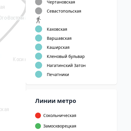
Чертановская
ая
Севастопольская
Кузьминки
Юго-Восточная
Каховская
Рязанский
проспект
Варшавская
Каширская
Выхино
и
и
Кленовый бульвар
Косино
Лермонтовский
проспект
Нагатинский Затон
Печатники
Жулебино
Котельники
7
Линии метро
Улица
ская
Дмитриевского
Сокольническая
Замоскворецкая
Лухмановская