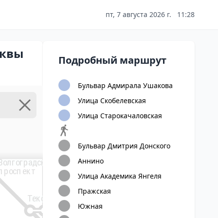
Авиамоторная
пт, 7 августа 2026 г.
11:28
Андроновка
сквы
Подробный маршрут
Нижегородская
Бульвар Адмирала Ушакова
15
Улица Скобелевская
Новохохловская
Улица Старокачаловская
Угрешская
Стахановская
Бульвар Дмитрия Донского
Аннино
Волгоградский
Окская
проспект
Улица Академика Янгеля
Пражская
Текстильщики
Южная