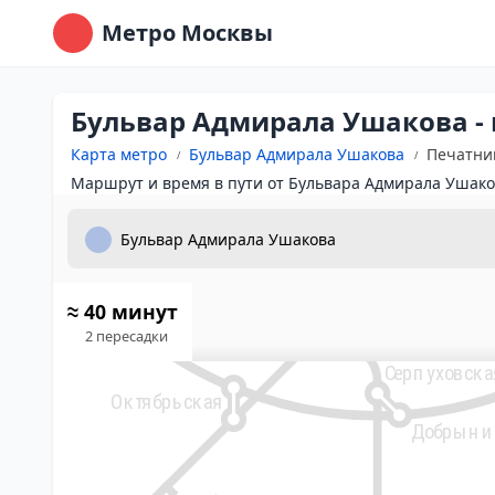
Охотный
Метро Москвы
Ряд
Смоленская
Арбатская
Театраль
Смоленская
Арбатская
Бульвар Адмирала Ушакова - 
Павелецкий вокзал
Площад
Карта метро
Бульвар Адмирала Ушакова
Печатни
Боровицкая
Александровский сад
Маршрут и время в пути от Бульвара Адмирала Ушако
Библиотека
имени Ленина
Третьяковск
ьтуры
Кропоткинская
≈ 40 минут
Полянка
2 пересадки
Серпуховска
Октябрьская
Добрыни
ная
и