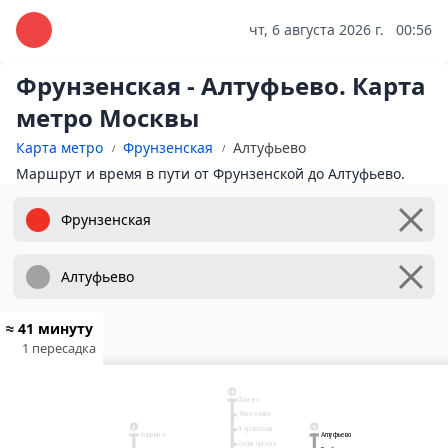
чт, 6 августа 2026 г.
00:56
Фрунзенская - Алтуфьево. Карта
метро Москвы
Карта метро
Фрунзенская
Алтуфьево
Маршрут и время в пути от Фрунзенской до Алтуфьево.
≈ 41 минуту
1 пересадка
10
Физтех
Лианозово
9
2
Яхромская
Ховрино
Алтуфьево
Алтуфьево
Селигерская