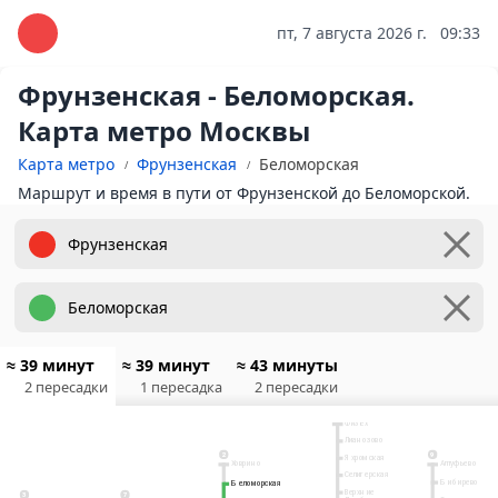
пт, 7 августа 2026 г.
09:33
Фрунзенская - Беломорская.
Карта метро Москвы
Карта метро
Фрунзенская
Беломорская
Маршрут и время в пути от Фрунзенской до Беломорской.
≈ 39 минут
≈ 39 минут
≈ 43 минуты
2 пересадки
1 пересадка
2 пересадки
10
Физтех
Лианозово
9
2
Яхромская
Ховрино
Алтуфьево
Селигерская
Бибирево
Беломорская
Беломорская
Верхние
3
7