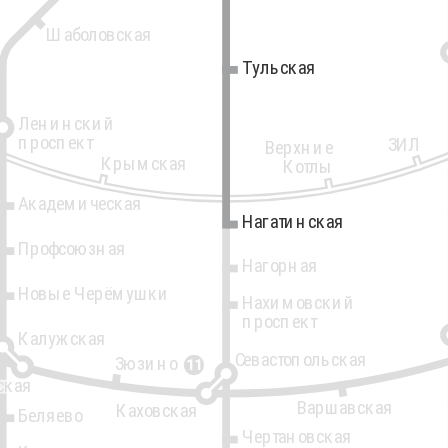
Шаболовская
Тульская
Тульская
Ленинский
проспект
ЗИЛ
Верхние
Крымская
Котлы
Академическая
Нагатинская
Нагатинская
Профсоюзная
Нагорная
Новые Черёмушки
Нахимовский
проспект
Калужская
Севастопольская
Зюзино
11
ская
Варшавская
Каховская
Беляево
Чертановская