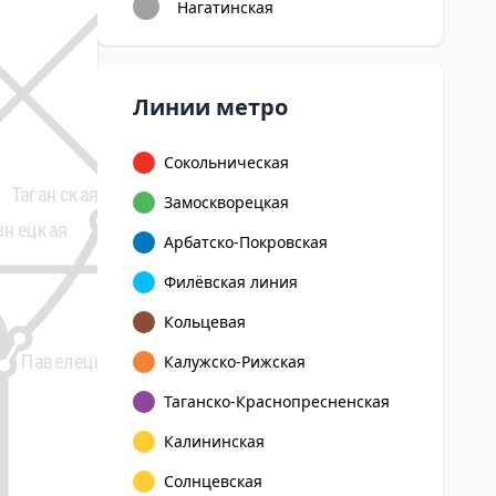
Нагатинская
Авиамоторная
Андро
Линии метро
Римская
Площадь
Сокольническая
Ильича
Таганская
Нижегор
Замоскворецкая
знецкая
Арбатско-Покровская
15
Марксистская
Новохохло
Филёвская линия
Пролетарская
Кольцевая
Крестьянская
Угрешская
застава
Павелецкая
Калужско-Рижская
Волгоградски
Таганско-Краснопресненская
проспект
Дубровка
Калининская
Текст
Солнцевская