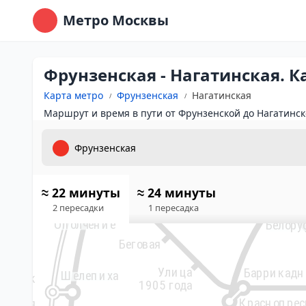
Т
Метро Москвы
Щукинская
Сокол
Стрешнево
Белорусский
Аэропорт
вокзал
Фрунзенская - Нагатинская. 
ябрьское
Динамо
Панфиловская
Карта метро
Фрунзенская
Нагатинская
Поле
Маршрут и время в пути от Фрунзенской до Нагатинск
Петровский
парк
Зорге
ЦСКА
Хорошёво
Хорошёвская
во
Полежаевская
≈ 22 минуты
≈ 24 минуты
2 пересадки
1 пересадка
Народное
ёвники
Ополчение
Белору
Беговая
ая
Улица
Баррикадн
Шелепиха
й парк
1905 года
Краснопрес
овская