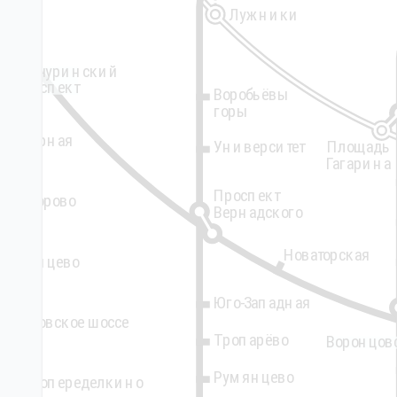
Лужники
Мичуринский
проспект
Воробьёвы
горы
Озёрная
Площадь
Университет
Гагарина
Проспект
Говорово
Вернадского
Новаторская
Солнцево
Юго-Западная
Боровское шоссе
Тропарёво
Воронцов
Румянцево
Новопеределкино