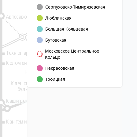
Дубровка
Серпуховско-Тимирязевская
Кожуховская
Автозаводская
Люблинская
14
Юго-Восточная
Большая Кольцевая
Автозаводская
Бутовская
Московское Центральное
Технопарк
Кольцо
Коломенская
Печатники
Некрасовская
Косино
Нагатинский
затон
Троицкая
Кленовый
бульвар
Волжская
Каширская
Люблино
Кантемировская
Братиславская