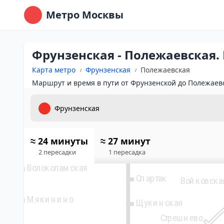
Метро Москвы
Фрунзенская - Полежаевская.
Карта метро
Фрунзенская
Полежаевская
Маршрут и время в пути от Фрунзенской до Полежаев
3
7
Планерная
Пятницкое шоссе
Сходненская
Митино
≈ 24 минуты
≈ 27 минут
Тушинская
2 пересадки
1 пересадка
Волоколамская
Спартак
Войковска
Мякинино
Щукинская
Стрешнево