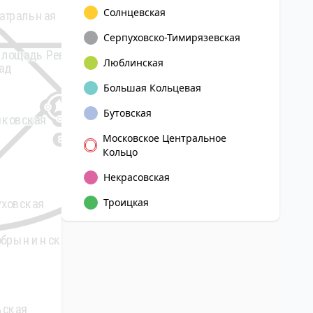
Солнцевская
атральная
Римская
Серпуховско-Тимирязевская
Площадь
Площадь Революции
Люблинская
Ильича
ад
Таганская
Большая Кольцевая
Новокузнецкая
Марксистская
Бутовская
яковская
Московское Центральное
8
Пролетарская
Кольцо
Крестьянская
застава
Павелецкая
Некрасовская
уховская
Троицкая
5
Дубровка
обрынинская
Дубровка
Кож
Автозаводская
ьская