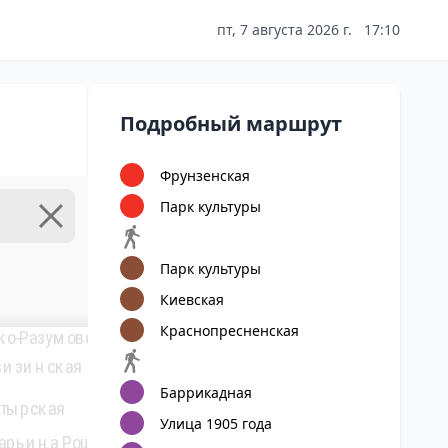
пт, 7 августа 2026 г.
17:10
9
Алтуфьево
Подробный маршрут
Бибирево
6
Фрунзенская
Медведково
Отрадное
Парк культуры
Бабушкинская
Владыкино
Свиблово
Парк культуры
14
Ботанический сад
Киевская
Ростокино
Краснопресненская
ко-Разумовская
Белокаменная
визинская
ВДНХ
Бульвар Рокос
Баррикадная
утырская
1
Ленинградский, Ярославский и
Улица 1905 года
Алексеевская
Казанский вокзалы
арьина Роща