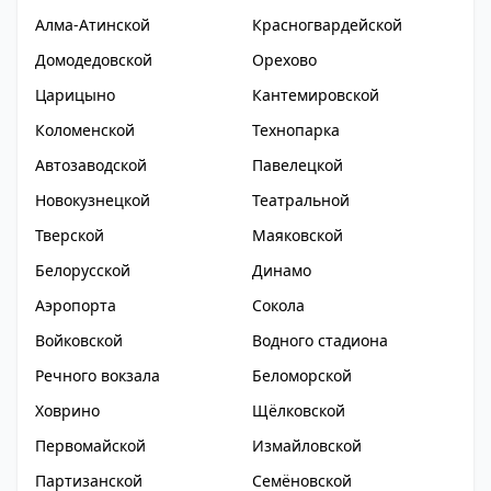
Алма-Атинской
Красногвардейской
Домодедовской
Орехово
Царицыно
Кантемировской
Коломенской
Технопарка
Автозаводской
Павелецкой
Новокузнецкой
Театральной
Тверской
Маяковской
Белорусской
Динамо
Аэропорта
Сокола
Войковской
Водного стадиона
Речного вокзала
Беломорской
Ховрино
Щёлковской
Первомайской
Измайловской
Партизанской
Семёновской