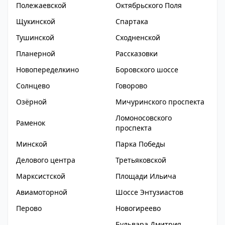
Полежаевской
Октябрьского Поля
Щукинской
Спартака
Тушинской
Сходненской
Планерной
Рассказовки
Новопеределкино
Боровского шоссе
Солнцево
Говорово
Озёрной
Мичуринского проспекта
Ломоносовского
Раменок
проспекта
Минской
Парка Победы
Делового центра
Третьяковской
Марксистской
Площади Ильича
Авиамоторной
Шоссе Энтузиастов
Перово
Новогиреево
Бульвара Дмитрия