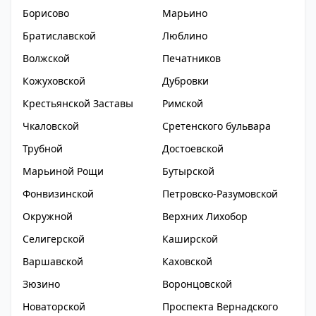
Борисово
Марьино
Братиславской
Люблино
Волжской
Печатников
Кожуховской
Дубровки
Крестьянской Заставы
Римской
Чкаловской
Сретенского бульвара
Трубной
Достоевской
Марьиной Рощи
Бутырской
Фонвизинской
Петровско-Разумовской
Окружной
Верхних Лихобор
Селигерской
Каширской
Варшавской
Каховской
Зюзино
Воронцовской
Новаторской
Проспекта Вернадского