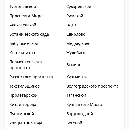
Тургеневской
Сухаревской
Проспекта Мира
Рижской
Алексеевской
ВДНХ
Ботанического сада
Свиблово
Бабушкинской
Медведково
Котельников
Жулебино
Лермонтовского
Выхино
проспекта
Рязанского проспекта
Кузьминок
Текстильщиков
Волгоградского проспекта
Пролетарской
Таганской
Китай-города
Кузнецкого Моста
Пушкинской
Баррикадной
Улицы 1905 года
Беговой