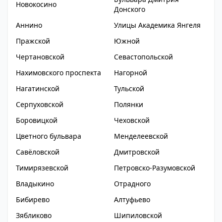
Новокосино
Донского
Аннино
Улицы Академика Янгеля
Пражской
Южной
Чертановской
Севастопольской
Нахимовского проспекта
Нагорной
Нагатинской
Тульской
Серпуховской
Полянки
Боровицкой
Чеховской
Цветного бульвара
Менделеевской
Савёловской
Дмитровской
Тимирязевской
Петровско-Разумовской
Владыкино
Отрадного
Бибирево
Алтуфьево
Зябликово
Шипиловской