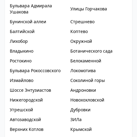
Бульвара Адмирала
Улицы Горчакова
Ушакова
Бунинской аллеи
Стрешнево
Балтийской
Коптево
Лихобор
Окружной
Владыкино
Ботанического сада
Ростокино
Белокаменной
Бульвара Рокоссовского
Локомотива
Измайлово
Соколиной горы
Шоссе Энтузиастов
Андроновки
Нижегородской
Новохохловской
Угрешской
Дубровки
Автозаводской
ЗИЛа
Верхних Котлов
Крымской