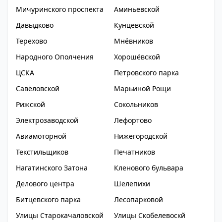
Мичуринского проспекта
Аминьевской
Давыдково
Кунцевской
Терехово
Мнёвников
Народного Ополчения
Хорошёвской
ЦСКА
Петровского парка
Савёловской
Марьиной Рощи
Рижской
Сокольников
Электрозаводской
Лефортово
Авиамоторной
Нижегородской
Текстильщиков
Печатников
Нагатинского Затона
Кленового бульвара
Делового центра
Шелепихи
Битцевского парка
Лесопарковой
Улицы Старокачаловской
Улицы Скобелевоскй