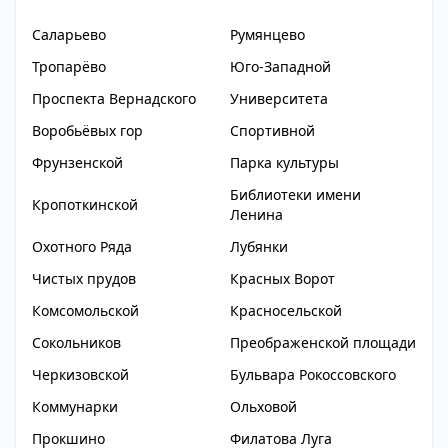
Саларьево
Румянцево
Тропарёво
Юго-Западной
Проспекта Вернадского
Университета
Воробьёвых гор
Спортивной
Фрунзенской
Парка культуры
Библиотеки имени
Кропоткинской
Ленина
Охотного Ряда
Лубянки
Чистых прудов
Красных Ворот
Комсомольской
Красносельской
Сокольников
Преображенской площади
Черкизовской
Бульвара Рокоссовского
Коммунарки
Ольховой
Прокшино
Филатова Луга