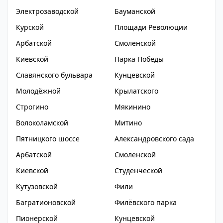
Электрозаводской
Бауманской
Курской
Площади Революции
Арбатской
Смоленской
Киевской
Парка Победы
Славянского бульвара
Кунцевской
Молодёжной
Крылатского
Строгино
Мякинино
Волоколамской
Митино
Пятницкого шоссе
Александровского сада
Арбатской
Смоленской
Киевской
Студенческой
Кутузовской
Фили
Багратионовской
Филёвского парка
Пионерской
Кунцевской