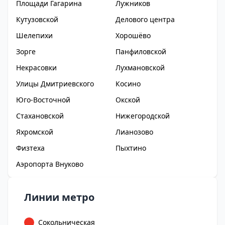
Площади Гагарина
Лужников
Кутузовской
Делового центра
Шелепихи
Хорошёво
Зорге
Панфиловской
Некрасовки
Лухмановской
Улицы Дмитриевского
Косино
Юго-Восточной
Окской
Стахановской
Нижегородской
Яхромской
Лианозово
Физтеха
Пыхтино
Аэропорта Внуково
Линии метро
Сокольническая