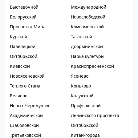
Выставочной
Международной
Белорусской
Новослободской
Проспекта Мира
Комсомольской
Курской
Таганской
Павелецкой
Добрынинской
Октябрьской
Парка культуры
Киевской
Краснопресненской
Новоясеневской
Ясенево
Тёплого Стана
Коньково
Беляево
Калужской
Новых Черёмушек
Профсоюзной
Академической
Ленинского проспекта
Шаболовской
Октябрьской
Третьяковской
Китай-города