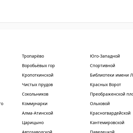
Тропарёво
Юго-Западной
Воробьёвых гор
Спортивной
Кропоткинской
Библиотеки имени 
Чистых прудов
Красных Ворот
Сокольников
Преображенской пл
го
Коммунарки
Ольховой
Алма-Атинской
Красногвардейской
Царицыно
Кантемировской
Автозаводской
Павелецкой