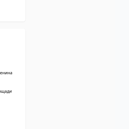
Ленина
ощади