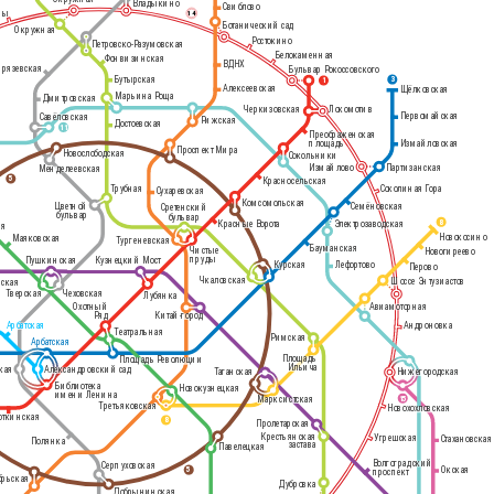
Владыкино
Свиблово
ры
14
Рижский вокзал
Ботанический сад
Окружная
Ростокино
Петровско-Разумовская
Белокаменная
Фонвизинская
ВДНХ
рязевская
Бульвар Рокоссовского
Бутырская
3
1
Ленинградский, Ярославский и
Алексеевская
Щёлковская
Казанский вокзалы
Марьина Роща
Дмитровская
Черкизовская
Локомотив
Первомайская
Савёловская
Рижская
Достоевская
11
Преображенская
Измайловская
площадь
Проспект Мира
Курский вокзал
Новослободская
Сокольники
Измайлово
Партизанская
Менделеевская
5
Красносельская
Соколиная Гора
Трубная
Сухаревская
Комсомольская
Цветной
Семёновская
Сретенский
бульвар
бульвар
8
Красные Ворота
Электрозаводская
ая
Новокосино
Маяковская
Тургеневская
Бауманская
Чистые
Новогиреево
пруды
Пушкинская
Кузнецкий Мост
Курская
Лефортово
Перово
Чкаловская
Шоссе Энтузиастов
нская
Тверская
Чеховская
Лубянка
Охотный
Авиамоторная
Ряд
Китай-город
Арбатская
Андроновка
Театральная
Римская
Арбатская
Павелецкий вокзал
Площадь
Площадь Революции
Ильича
кая
Александровский сад
Таганская
Нижегородская
Библиотека
Новокузнецкая
имени Ленина
15
Марксистская
Третьяковская
Новохохловская
откинская
8
Пролетарская
Крестьянская
Угрешская
Стахановская
Полянка
застава
Павелецкая
Волгоградский
Серпуховская
Окская
5
проспект
брьская
Дубровка
Добрынинская