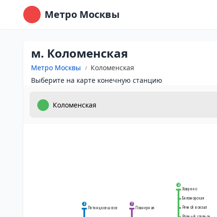
Метро Москвы
м. Коломенская
Метро Москвы
Коломенская
Выберите на карте конечную станцию
2
Ховрино
Беломорская
3
7
Речной вокзал
Планерная
Пятницкое шоссе
Водный стадион