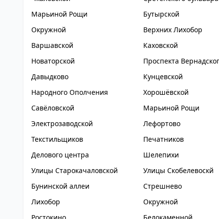
Марьиной Рощи
Бутырской
Окружной
Верхних Лихобор
Варшавской
Каховской
Новаторской
Проспекта Вернадско
Давыдково
Кунцевской
Народного Ополчения
Хорошёвской
Савёловской
Марьиной Рощи
Электрозаводской
Лефортово
Текстильщиков
Печатников
Делового центра
Шелепихи
Улицы Старокачаловской
Улицы Скобелевоскй
Бунинской аллеи
Стрешнево
Лихобор
Окружной
Ростокино
Белокаменной