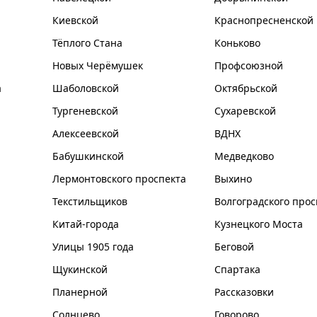
Киевской
Краснопресненской
Тёплого Стана
Коньково
Новых Черёмушек
Профсоюзной
а
Шаболовской
Октябрьской
Тургеневской
Сухаревской
Алексеевской
ВДНХ
Бабушкинской
Медведково
Лермонтовского проспекта
Выхино
Текстильщиков
Волгоградского прос
Китай-города
Кузнецкого Моста
Улицы 1905 года
Беговой
Щукинской
Спартака
Планерной
Рассказовки
Солнцево
Говорово