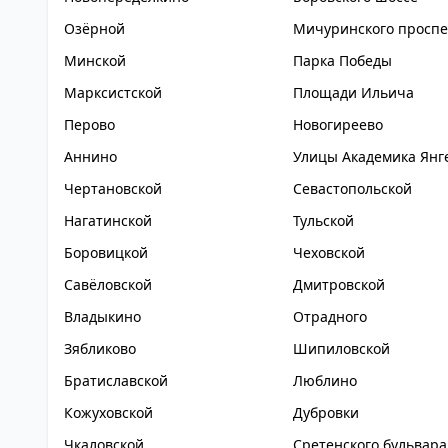
Озёрной
Мичуринского проспе
Минской
Парка Победы
Марксистской
Площади Ильича
Перово
Новогиреево
Аннино
Улицы Академика Янг
Чертановской
Севастопольской
Нагатинской
Тульской
Боровицкой
Чеховской
Савёловской
Дмитровской
Владыкино
Отрадного
Зябликово
Шипиловской
Братиславской
Люблино
Кожуховской
Дубровки
Чкаловской
Сретенского бульвара