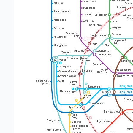
Сходненская
Митино
Лихобо
Коптево
Тушинская
Волоколамская
Спартак
Войковская
Балтийская
Тими
Мякинино
Щукинская
Сокол
Стрешнево
Белорусский
Аэропорт
Строгино
вокзал
Октябрьское
Динамо
Панфиловская
Поле
Крылатское
Петровский
парк
Зорге
Молодёжная
ЦСКА
Хорошёво
Хорошёвская
Терехово
Полежаевская
Народное
Мнёвники
Кунцевская
Ополчение
Белорусск
4
Беговая
Пионерская
Улица
Баррикадная
Шелепиха
Филёвский парк
1905 года
Краснопресне
Багратионовская
Славянский
Фили
Деловой
бульвар
11
центр
Смоленская
Выставочная
4
Международная
Киевская
Смоленская
Деловой
центр
Боровиц
8
А
Студенческая
Кутузовская
Парк культуры
Кроп
Парк
Победы
14
Давыдково
Фрунзенская
Минская
Ломоносовский
проспект
Октя
Аминьевская
Раменки