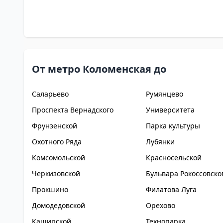
От метро Коломенская до
Саларьево
Румянцево
Проспекта Вернадского
Университета
Фрунзенской
Парка культуры
Охотного Ряда
Лубянки
Комсомольской
Красносельской
Черкизовской
Бульвара Рокоссовско
Прокшино
Филатова Луга
Домодедовской
Орехово
Каширской
Технопарка