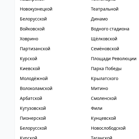
Новокузнецкой
Театральной
Белорусской
Динамо
Войковской
Водного стадиона
Ховрино
Щёлковской
Партизанской
Семёновской
Курской
Площади Революции
Киевской
Парка Победы
Молодёжной
Крылатского
Волоколамской
Митино
Арбатской
Смоленской
Кутузовской
Фили
Пионерской
Кунцевской
Белорусской
Новослободской
Курской
Таганской