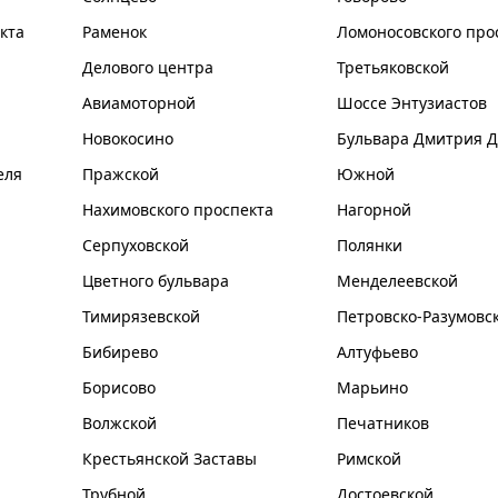
кта
Раменок
Ломоносовского про
Делового центра
Третьяковской
Авиамоторной
Шоссе Энтузиастов
Новокосино
Бульвара Дмитрия Д
еля
Пражской
Южной
Нахимовского проспекта
Нагорной
Серпуховской
Полянки
Цветного бульвара
Менделеевской
Тимирязевской
Петровско-Разумовс
Бибирево
Алтуфьево
Борисово
Марьино
Волжской
Печатников
Крестьянской Заставы
Римской
Трубной
Достоевской