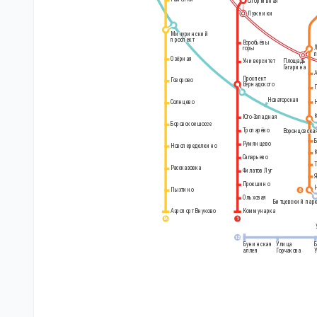
Спортивная
Лужники
Мичуринский
проспект
Воробьёвы
горы
Озёрная
Площадь
Университет
Гагарина
Проспект
Говорово
Вернадского
Новаторская
Солнцево
Юго-Западная
Боровское шоссе
Тропарёво
Воронцовска
Румянцево
Новопеределкино
Саларьево
Рассказовка
Филатов Луг
Прокшино
Пыхтино
6
Ольховая
Битцевский пар
Аэропорт Внуково
Коммунарка
8
1
А
12
Бунинская
Улица
аллея
Горчакова