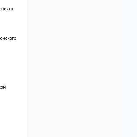
спекта
онского
кой