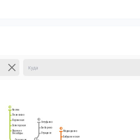
10
Физтех
Лианозово
9
Яхромская
Алтуфьево
Селигерская
Бибирево
6
Верхние
Медведково
Отрадное
Лихоборы
Бабушкинская
Окружная