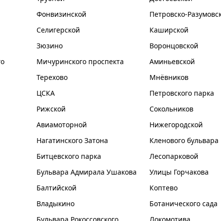
Фонвизинской
Петровско-Разумовс
Селигерской
Каширской
Зюзино
Воронцовской
го
Мичуринского проспекта
Аминьевской
Терехово
Мнёвников
ЦСКА
Петровского парка
Рижской
Сокольников
Авиамоторной
Нижегородской
Нагатинского Затона
Кленового бульвара
Битцевского парка
Лесопарковой
Бульвара Адмирала Ушакова
Улицы Горчакова
Балтийской
Коптево
Владыкино
Ботанического сада
Бульвара Рокоссовского
Локомотива