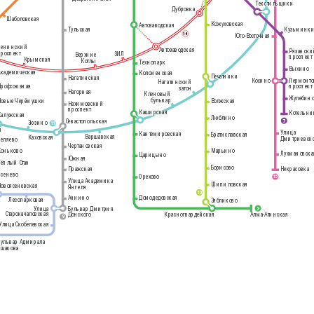
Текстильщики
Дубровка
Шаболовская
Кожуховская
Автозаводская
Кузьминк
Тульская
14
Юго-Восточная
Ленинский
Автозаводская
Рязанск
проспект
ЗИЛ
Верхние
проспект
Крымская
Котлы
Технопарк
Выхино
Академическая
Коломенская
Печатники
Нагатинская
Косино
Лермонто
Нагатинский
проспект
Профсоюзная
затон
Нагорная
Кленовый
Жулебин
бульвар
Новые Черёмушки
Волжская
Нахимовский
проспект
Каширская
Котельн
Калужская
Люблино
7
Севастопольская
Зюзино
11
я
Улица
Кантемировская
Братиславская
Варшавская
Каховская
Дмитриевско
Беляево
Чертановская
Коньково
Марьино
Лухмановска
Царицыно
Южная
1
Тёплый Стан
Борисово
Некрасовка
Пражская
Ясенево
Орехово
15
Улица Академика
Шипиловская
Новоясеневская
Янгеля
10
Аннино
Домодедовская
к
Лесопарковая
Зябликово
Улица
Бульвар Дмитрия
2
Старокачаловская
Донского
Красногвардейская
Алма-Атинская
9
Улица Скобелевская
Бульвар Адмирала
Ушакова