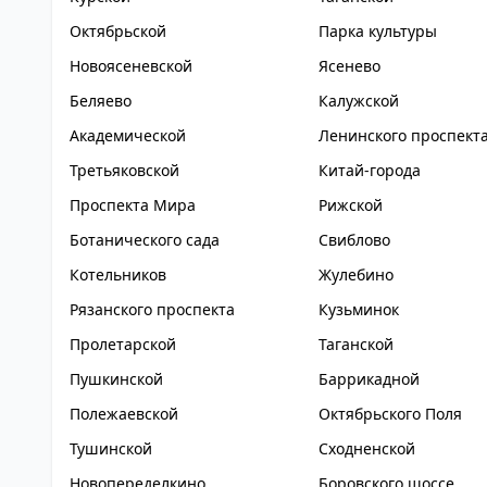
Октябрьской
Парка культуры
Новоясеневской
Ясенево
Беляево
Калужской
Академической
Ленинского проспект
Третьяковской
Китай-города
Проспекта Мира
Рижской
Ботанического сада
Свиблово
Котельников
Жулебино
Рязанского проспекта
Кузьминок
Пролетарской
Таганской
Пушкинской
Баррикадной
Полежаевской
Октябрьского Поля
Тушинской
Сходненской
Новопеределкино
Боровского шоссе