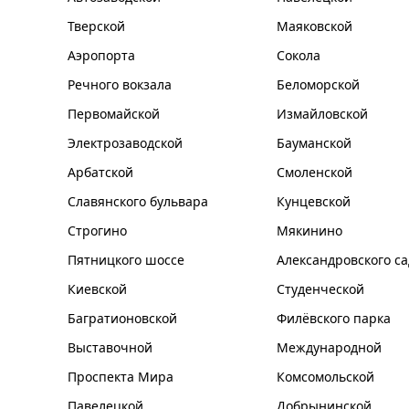
Тверской
Маяковской
Аэропорта
Сокола
Речного вокзала
Беломорской
Первомайской
Измайловской
Электрозаводской
Бауманской
Арбатской
Смоленской
Славянского бульвара
Кунцевской
Строгино
Мякинино
Пятницкого шоссе
Александровского са
Киевской
Студенческой
Багратионовской
Филёвского парка
Выставочной
Международной
Проспекта Мира
Комсомольской
Павелецкой
Добрынинской