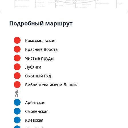
Боровское шоссе
Зюзино
11
Тропарёво
Воронцовская
Кантемировская
Братиславска
Варшавская
Каховская
Беляево
Румянцево
Новопеределкино
Чертановская
Коньково
Марьино
Царицыно
Саларьево
1
Южная
Тёплый Стан
Рассказовка
Борисово
Филатов Луг
Пражская
Ясенево
Орехово
Улица Академика
Прокшино
Шипиловская
Новоясеневская
Янгеля
Пыхтино
6
10
Подробный маршрут
Ольховая
Аннино
Домодедовская
Битцевский парк
Лесопарковая
Зябликово
Аэропорт Внуково
Коммунарка
Улица
Бульвар Дмитрия
Старокачаловская
Донского
Красногвардейская
8
9
1
А
Улица Скобелевская
12
Бунинская
Улица
Бульвар Адмирала
аллея
Горчакова
Ушакова
Комсомольская
Красные Ворота
Чистые пруды
Лубянка
Охотный Ряд
Библиотека имени Ленина
Арбатская
Смоленская
Киевская