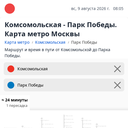
вс, 9 августа 2026 г.
08:05
Комсомольская - Парк Победы.
Карта метро Москвы
Карта метро
Комсомольская
Парк Победы
Маршрут и время в пути от Комсомольской до Парка
Победы.
≈ 24 минуты
1 пересадка
10
Физтех
Лианозово
9
2
Яхромская
Ховрино
Алтуфьево
Селигерская
Бибирево
Беломорская
6
Верхние
Медведково
3
7
Отрадное
Лихоборы
Речной вокзал