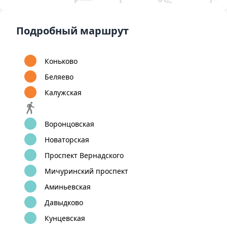
Ольховая
Аннин
Битцевский парк
Лесопарковая
Аэропорт Внуково
Коммунарка
Улица
Бульвар
Старокачаловская
Донског
8
9
1
А
Улица Скобелевская
Подробный маршрут
12
Бунинская
Улица
Бульвар Адмирала
аллея
Горчакова
Ушакова
Коньково
Беляево
Калужская
Воронцовская
Новаторская
Проспект Вернадского
Мичуринский проспект
Аминьевская
Давыдково
Кунцевская