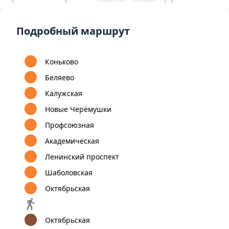
Аэропорт Внуково
Коммунарка
Улица
Бульвар Дмитрия
Старокачаловская
Донского
8
9
1
А
Улица Скобелевская
12
Подробный маршрут
Бунинская
Улица
Бульвар Адмирала
аллея
Горчакова
Ушакова
Коньково
Беляево
Калужская
Новые Черёмушки
Профсоюзная
Академическая
Ленинский проспект
Шаболовская
Октябрьская
Октябрьская