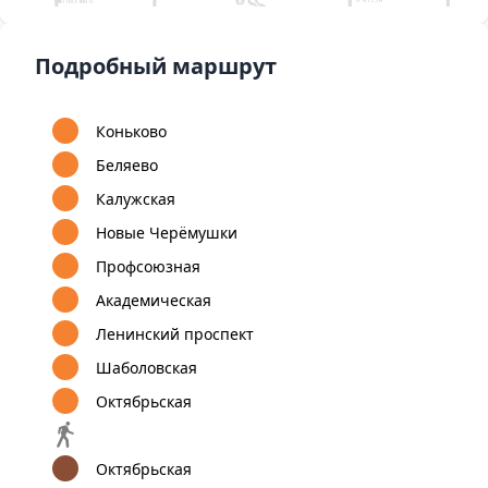
Ольховая
Аннино
Домодедо
Битцевский парк
Лесопарковая
Аэропорт Внуково
Коммунарка
Улица
Бульвар Дмитрия
Старокачаловская
Донского
8
9
1
А
Улица Скобелевская
Подробный маршрут
12
Бунинская
Улица
Бульвар Адмирала
аллея
Горчакова
Ушакова
Коньково
Беляево
Калужская
Новые Черёмушки
Профсоюзная
Академическая
Ленинский проспект
Шаболовская
Октябрьская
Октябрьская