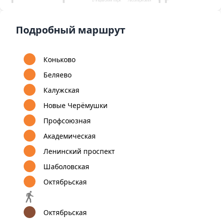
Аэропорт Внуково
Коммунарка
Улица
Бульвар Дмитрия
Старокачаловская
Донского
8
9
1
А
Улица Скобелевская
12
Подробный маршрут
Бунинская
Улица
Бульвар Адмирала
аллея
Горчакова
Ушакова
Коньково
Беляево
Калужская
Новые Черёмушки
Профсоюзная
Академическая
Ленинский проспект
Шаболовская
Октябрьская
Октябрьская