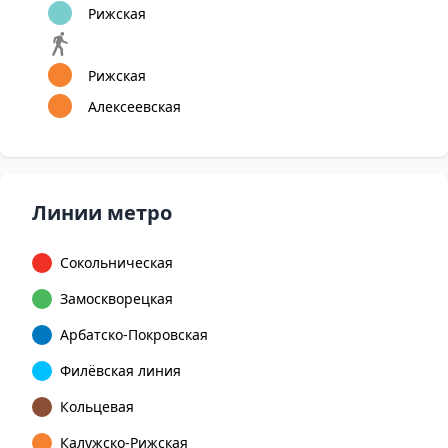
Рижская
Рижская
Алексеевская
Линии метро
Сокольническая
Замоскворецкая
Арбатско-Покровская
Филёвская линия
Кольцевая
Калужско-Рижская