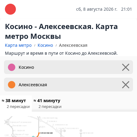
сб, 8 августа 2026 г.
21:01
Косино - Алексеевская. Карта
метро Москвы
Карта метро
Косино
Алексеевская
Маршрут и время в пути от Косино до Алексеевской.
зтех
анозово
9
ромская
Алтуфьево
≈ 38 минут
≈ 41 минуту
лигерская
Бибирево
6
рхние
Медведково
2 пересадки
2 пересадки
Отрадное
хоборы
Бабушкинская
Окружная
Владыкино
Свиблово
14
Рижский вокзал
Ботанический сад
я
Ростокино
Петровско-Разумовская
Белокаменная
Фонвизинская
ВДНХ
Бульвар Рокоссовского
Бутырская
3
1
Ленинградский, Ярославский и
Алексеевская
Алексеевская
Щёлковская
Казанский вокзалы
Марьина Роща
итровская