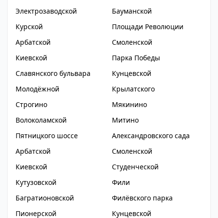
Электрозаводской
Бауманской
Курской
Площади Революции
Арбатской
Смоленской
Киевской
Парка Победы
Славянского бульвара
Кунцевской
Молодёжной
Крылатского
Строгино
Мякинино
Волоколамской
Митино
Пятницкого шоссе
Александровского сада
Арбатской
Смоленской
Киевской
Студенческой
Кутузовской
Фили
Багратионовской
Филёвского парка
Пионерской
Кунцевской