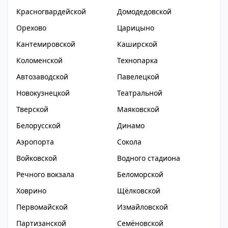
Красногвардейской
Домодедовской
Орехово
Царицыно
Кантемировской
Каширской
Коломенской
Технопарка
Автозаводской
Павелецкой
Новокузнецкой
Театральной
Тверской
Маяковской
Белорусской
Динамо
Аэропорта
Сокола
Войковской
Водного стадиона
Речного вокзала
Беломорской
Ховрино
Щёлковской
Первомайской
Измайловской
Партизанской
Семёновской