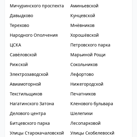
Мичуринского проспекта
Аминьевской
Давыдково
Кунцевской
Терехово
Мнёвников
Народного Ополчения
Хорошёвской
ЦСКА
Петровского парка
Савёловской
Марьиной Рощи
Рижской
Сокольников
Электрозаводской
Лефортово
Авиамоторной
Нижегородской
Текстильщиков
Печатников
Нагатинского Затона
Кленового бульвара
Делового центра
Шелепихи
Битцевского парка
Лесопарковой
Улицы Старокачаловской
Улицы Скобелевоскй