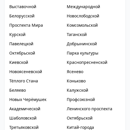
Выставочной
Международной
Белорусской
Новослободской
Проспекта Мира
Комсомольской
Курской
Таганской
Павелецкой
Добрынинской
Октябрьской
Парка культуры
Киевской
Краснопресненской
Новоясеневской
Ясенево
Тёплого Стана
Коньково
Беляево
Калужской
Новых Черёмушек
Профсоюзной
Академической
Ленинского проспекта
Шаболовской
Октябрьской
Третьяковской
Китай-города