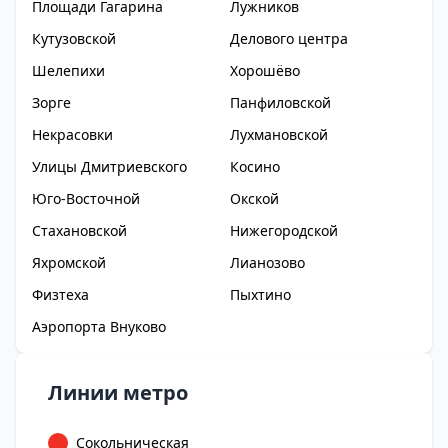
Площади Гагарина
Лужников
Кутузовской
Делового центра
Шелепихи
Хорошёво
Зорге
Панфиловской
Некрасовки
Лухмановской
Улицы Дмитриевского
Косино
Юго-Восточной
Окской
Стахановской
Нижегородской
Яхромской
Лианозово
Физтеха
Пыхтино
Аэропорта Внуково
Линии метро
Сокольническая