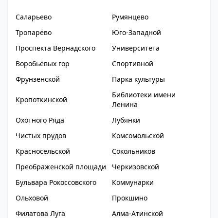
Саларьево
Румянцево
Тропарёво
Юго-Западной
Проспекта Вернадского
Университета
Воробьёвых гор
Спортивной
Фрунзенской
Парка культуры
Библиотеки имени
Кропоткинской
Ленина
Охотного Ряда
Лубянки
Чистых прудов
Комсомольской
Красносельской
Сокольников
Преображенской площади
Черкизовской
Бульвара Рокоссовского
Коммунарки
Ольховой
Прокшино
Филатова Луга
Алма-Атинской