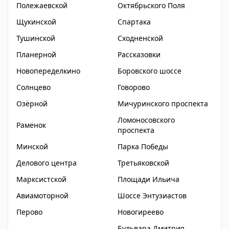
Полежаевской
Октябрьского Поля
Щукинской
Спартака
Тушинской
Сходненской
Планерной
Рассказовки
Новопеределкино
Боровского шоссе
Солнцево
Говорово
Озёрной
Мичуринского проспекта
Ломоносовского
Раменок
проспекта
Минской
Парка Победы
Делового центра
Третьяковской
Марксистской
Площади Ильича
Авиамоторной
Шоссе Энтузиастов
Перово
Новогиреево
Бульвара Дмитрия