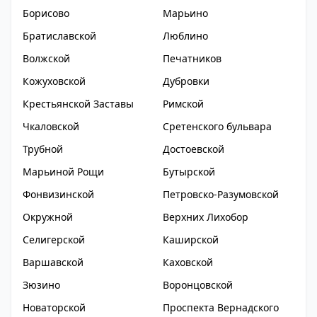
Борисово
Марьино
Братиславской
Люблино
Волжской
Печатников
Кожуховской
Дубровки
Крестьянской Заставы
Римской
Чкаловской
Сретенского бульвара
Трубной
Достоевской
Марьиной Рощи
Бутырской
Фонвизинской
Петровско-Разумовской
Окружной
Верхних Лихобор
Селигерской
Каширской
Варшавской
Каховской
Зюзино
Воронцовской
Новаторской
Проспекта Вернадского