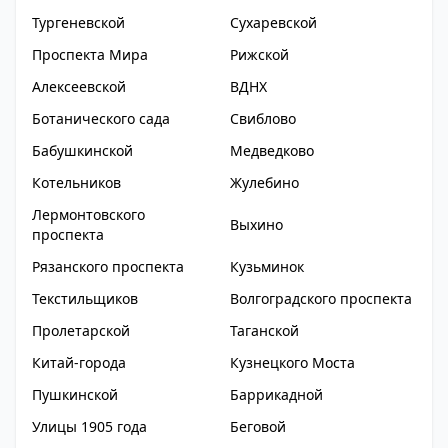
Тургеневской
Сухаревской
Проспекта Мира
Рижской
Алексеевской
ВДНХ
Ботанического сада
Свиблово
Бабушкинской
Медведково
Котельников
Жулебино
Лермонтовского
Выхино
проспекта
Рязанского проспекта
Кузьминок
Текстильщиков
Волгоградского проспекта
Пролетарской
Таганской
Китай-города
Кузнецкого Моста
Пушкинской
Баррикадной
Улицы 1905 года
Беговой