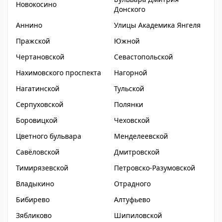
Новокосино
Донского
Аннино
Улицы Академика Янгеля
Пражской
Южной
Чертановской
Севастопольской
Нахимовского проспекта
Нагорной
Нагатинской
Тульской
Серпуховской
Полянки
Боровицкой
Чеховской
Цветного бульвара
Менделеевской
Савёловской
Дмитровской
Тимирязевской
Петровско-Разумовской
Владыкино
Отрадного
Бибирево
Алтуфьево
Зябликово
Шипиловской