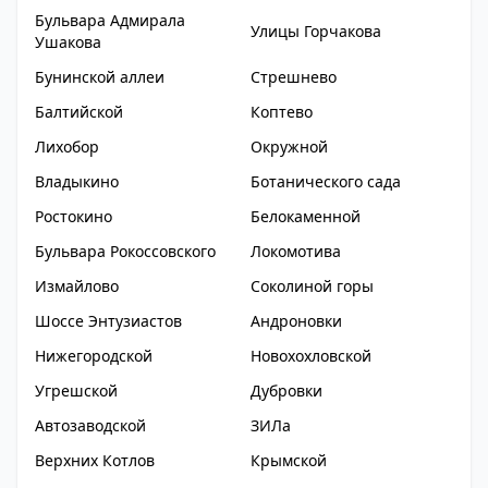
Бульвара Адмирала
Улицы Горчакова
Ушакова
Бунинской аллеи
Стрешнево
Балтийской
Коптево
Лихобор
Окружной
Владыкино
Ботанического сада
Ростокино
Белокаменной
Бульвара Рокоссовского
Локомотива
Измайлово
Соколиной горы
Шоссе Энтузиастов
Андроновки
Нижегородской
Новохохловской
Угрешской
Дубровки
Автозаводской
ЗИЛа
Верхних Котлов
Крымской