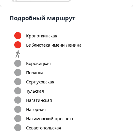
12
Бунинская
Улица
Бульвар Адмирала
аллея
Горчакова
Ушакова
Подробный маршрут
Кропоткинская
Библиотека имени Ленина
Боровицкая
Полянка
Серпуховская
Тульская
Нагатинская
Нагорная
Нахимовский проспект
Севастопольская