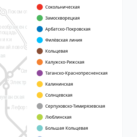
Сокольническая
Локомотив
Первомайская
Замоскворецкая
реображенская
Арбатско-Покровская
Измайловская
лощадь
ьники
Филёвская линия
змайлово
Партизанская
Кольцевая
кая
Соколиная Гора
Калужско-Рижская
Семёновская
Таганско-Краснопресненская
8
Электрозаводская
Калининская
Новокосино
Солнцевская
ауманская
Новогиреево
Серпуховско-Тимирязевская
Лефортово
Перово
Шоссе Энтузиастов
Люблинская
Большая Кольцевая
Авиамоторная