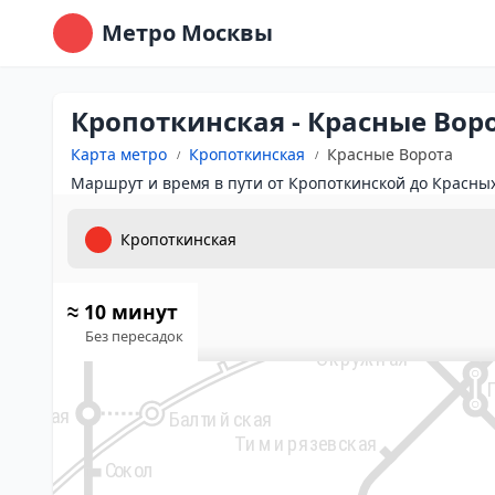
Метро Москвы
10
Физтех
Лианозово
Кропоткинская - Красные Вор
2
Яхромская
Ховрино
Карта метро
Кропоткинская
Красные Ворота
Селигерская
Маршрут и время в пути от Кропоткинской до Красных
Беломорская
Верхние
Лихоборы
Речной вокзал
Водный стадион
Окружная
≈ 10 минут
Лихоборы
Без пересадок
Рижс
Коптево
Окружная
ковская
Балтийская
Тимирязевская
Сокол