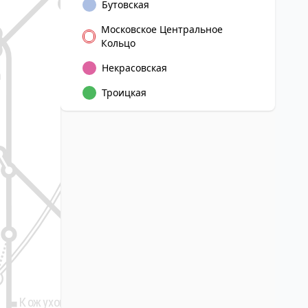
Бутовская
Андроновка
Московское Центральное
Кольцо
ь
Некрасовская
а
Нижегородская
Троицкая
15
Новохохловская
Угрешская
Стахановская
Волгоградский
Окская
проспект
Текстильщики
Кожуховская