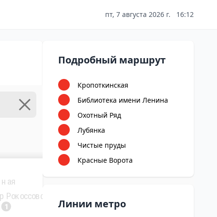
пт, 7 августа 2026 г.
16:12
Подробный маршрут
Кропоткинская
Библиотека имени Ленина
Охотный Ряд
Лубянка
Чистые пруды
Красные Ворота
нная
р Рокоссовского
Линии метро
3
1
Щёлковская