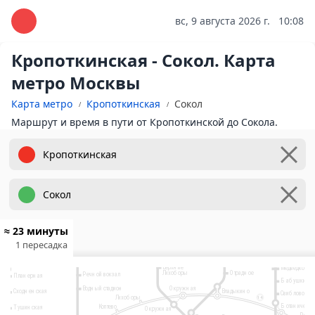
вс, 9 августа 2026 г.
10:08
Кропоткинская - Сокол. Карта
метро Москвы
Карта метро
Кропоткинская
Сокол
Маршрут и время в пути от Кропоткинской до Сокола.
10
Физтех
≈ 23 минуты
Лианозово
9
2
1 пересадка
Яхромская
Ховрино
Алтуфьево
Селигерская
Бибирево
Беломорская
6
Верхние
Медведково
7
Отрадное
Лихоборы
Речной вокзал
Планерная
Бабушкинск
Водный стадион
Окружная
Владыкино
Сходненская
Свиблово
Лихоборы
14
Рижский вокзал
Ботанически
Коптево
Тушинская
Окружная
Росто