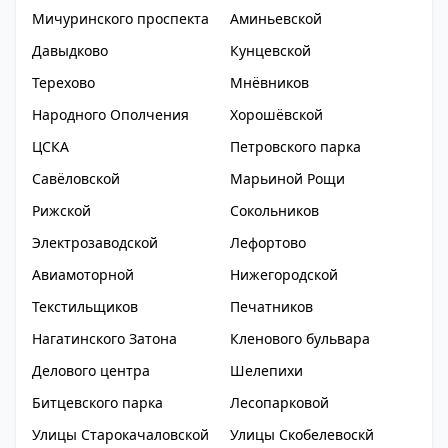
Мичуринского проспекта
Аминьевской
Давыдково
Кунцевской
Терехово
Мнёвников
Народного Ополчения
Хорошёвской
ЦСКА
Петровского парка
Савёловской
Марьиной Рощи
Рижской
Сокольников
Электрозаводской
Лефортово
Авиамоторной
Нижегородской
Текстильщиков
Печатников
Нагатинского Затона
Кленового бульвара
Делового центра
Шелепихи
Битцевского парка
Лесопарковой
Улицы Старокачаловской
Улицы Скобелевоскй