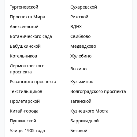
Тургеневской
Сухаревской
Проспекта Мира
Рижской
Алексеевской
ВДНХ
Ботанического сада
Свиблово
Бабушкинской
Медведково
Котельников
Жулебино
Лермонтовского
Выхино
проспекта
Рязанского проспекта
Кузьминок
Текстильщиков
Волгоградского проспекта
Пролетарской
Таганской
Китай-города
Кузнецкого Моста
Пушкинской
Баррикадной
Улицы 1905 года
Беговой