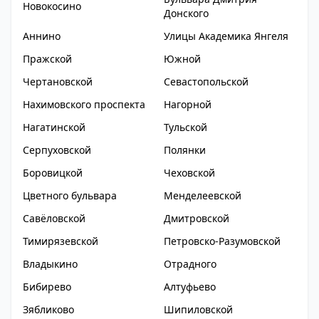
Новокосино
Донского
Аннино
Улицы Академика Янгеля
Пражской
Южной
Чертановской
Севастопольской
Нахимовского проспекта
Нагорной
Нагатинской
Тульской
Серпуховской
Полянки
Боровицкой
Чеховской
Цветного бульвара
Менделеевской
Савёловской
Дмитровской
Тимирязевской
Петровско-Разумовской
Владыкино
Отрадного
Бибирево
Алтуфьево
Зябликово
Шипиловской