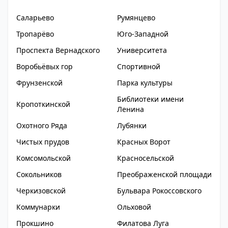
Саларьево
Румянцево
Тропарёво
Юго-Западной
Проспекта Вернадского
Университета
Воробьёвых гор
Спортивной
Фрунзенской
Парка культуры
Библиотеки имени
Кропоткинской
Ленина
Охотного Ряда
Лубянки
Чистых прудов
Красных Ворот
Комсомольской
Красносельской
Сокольников
Преображенской площади
Черкизовской
Бульвара Рокоссовского
Коммунарки
Ольховой
Прокшино
Филатова Луга