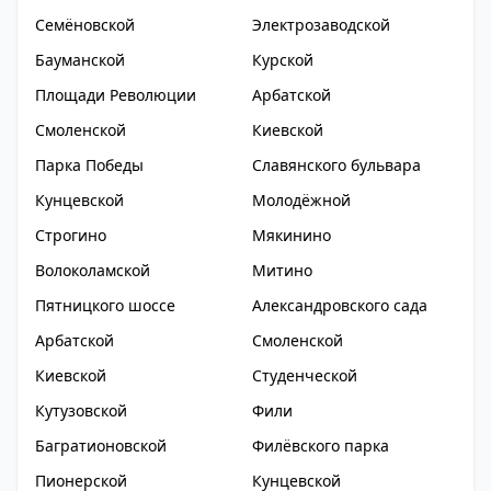
Семёновской
Электрозаводской
Бауманской
Курской
Площади Революции
Арбатской
Смоленской
Киевской
Парка Победы
Славянского бульвара
Кунцевской
Молодёжной
Строгино
Мякинино
Волоколамской
Митино
Пятницкого шоссе
Александровского сада
Арбатской
Смоленской
Киевской
Студенческой
Кутузовской
Фили
Багратионовской
Филёвского парка
Пионерской
Кунцевской