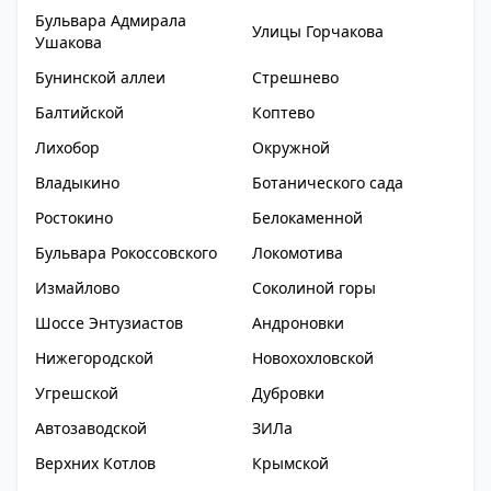
Бульвара Адмирала
Улицы Горчакова
Ушакова
Бунинской аллеи
Стрешнево
Балтийской
Коптево
Лихобор
Окружной
Владыкино
Ботанического сада
Ростокино
Белокаменной
Бульвара Рокоссовского
Локомотива
Измайлово
Соколиной горы
Шоссе Энтузиастов
Андроновки
Нижегородской
Новохохловской
Угрешской
Дубровки
Автозаводской
ЗИЛа
Верхних Котлов
Крымской