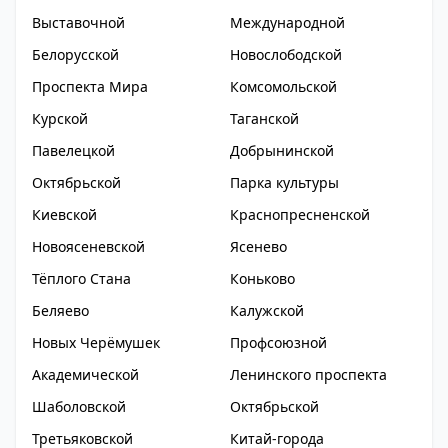
Выставочной
Международной
Белорусской
Новослободской
Проспекта Мира
Комсомольской
Курской
Таганской
Павелецкой
Добрынинской
Октябрьской
Парка культуры
Киевской
Краснопресненской
Новоясеневской
Ясенево
Тёплого Стана
Коньково
Беляево
Калужской
Новых Черёмушек
Профсоюзной
Академической
Ленинского проспекта
Шаболовской
Октябрьской
Третьяковской
Китай-города