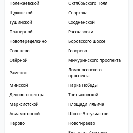
Полежаевской
Октябрьского Поля
Щукинской
Спартака
Тушинской
Сходненской
Планерной
Рассказовки
Новопеределкино
Боровского шоссе
Солнцево
Говорово
Озёрной
Мичуринского проспекта
Ломоносовского
Раменок
проспекта
Минской
Парка Победы
Делового центра
Третьяковской
Марксистской
Площади Ильича
Авиамоторной
Шоссе Энтузиастов
Перово
Новогиреево
Бульвара Дмитрия