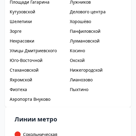
Площади Гагарина
Лужников
Кутузовской
Делового центра
Шелепихи
Хорошёво
Зорге
Панфиловской
Некрасовки
Лухмановской
Улицы Дмитриевского
Косино
Юго-Восточной
Окской
Стахановской
Нижегородской
Яхромской
Лианозово
Физтеха
Пыхтино
Аэропорта Внуково
Линии метро
Сокольническая