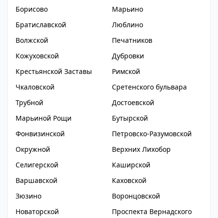
Борисово
Марьино
Братиславской
Люблино
Волжской
Печатников
Кожуховской
Дубровки
Крестьянской Заставы
Римской
Чкаловской
Сретенского бульвара
Трубной
Достоевской
Марьиной Рощи
Бутырской
Фонвизинской
Петровско-Разумовской
Окружной
Верхних Лихобор
Селигерской
Каширской
Варшавской
Каховской
Зюзино
Воронцовской
Новаторской
Проспекта Вернадского