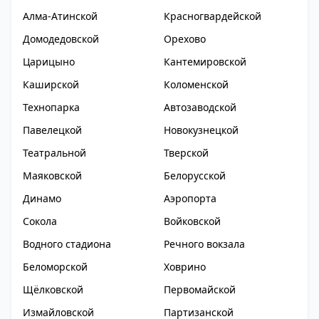
Алма-Атинской
Красногвардейской
Домодедовской
Орехово
Царицыно
Кантемировской
Каширской
Коломенской
Технопарка
Автозаводской
Павелецкой
Новокузнецкой
Театральной
Тверской
Маяковской
Белорусской
Динамо
Аэропорта
Сокола
Войковской
Водного стадиона
Речного вокзала
Беломорской
Ховрино
Щёлковской
Первомайской
Измайловской
Партизанской