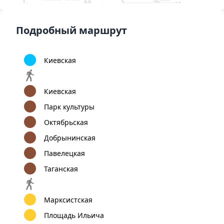
орт Внуково
Коммунарка
Улица
Бульвар Дмитрия
2
Старокачаловская
Донского
Красногвардейская
Алма-Атинская
9
1
Улица Скобелевская
12
Бунинская
Улица
Бульвар Адмирала
аллея
Горчакова
Ушакова
Подробный маршрут
Киевская
Киевская
Парк культуры
Октябрьская
Добрынинская
Павелецкая
Таганская
Марксистская
Площадь Ильича