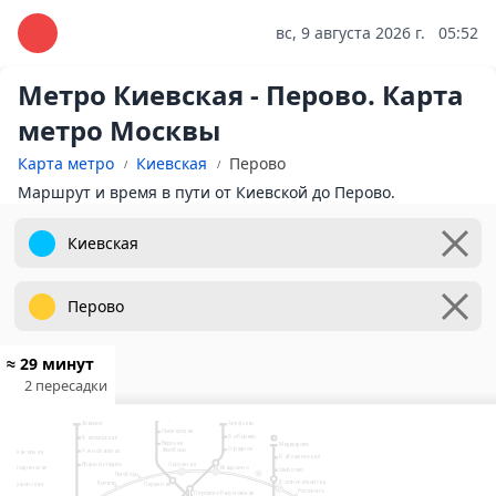
вс, 9 августа 2026 г.
05:52
Метро Киевская - Перово. Карта
метро Москвы
Карта метро
Киевская
Перово
Маршрут и время в пути от Киевской до Перово.
≈ 29 минут
2 пересадки
10
Физтех
Лианозово
9
2
Яхромская
Ховрино
Алтуфьево
Селигерская
Бибирево
Беломорская
6
Верхние
Медведково
7
Отрадное
Лихоборы
Речной вокзал
Планерная
Бабушкинская
Водный стадион
Окружная
Владыкино
Сходненская
Свиблово
Лихоборы
14
Рижский вокзал
Ботанический сад
Коптево
Тушинская
Окружная
Ростокино
Петровско-Разумовская