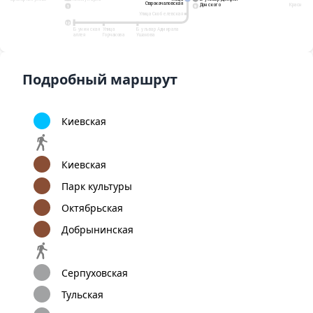
Старокачаловская
Старокачаловская
Донского
Донского
Красногва
8
9
1
А
Улица Скобелевская
12
Бунинская
Улица
Бульвар Адмирала
аллея
Горчакова
Ушакова
Подробный маршрут
Киевская
Киевская
Парк культуры
Октябрьская
Добрынинская
Серпуховская
Тульская