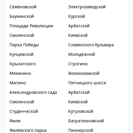
Семёновской
Электрозаводской
Бауманской
Курской
Площади Революции
Арбатской
Смоленской
Киевской
Парка Победы
Славянского бульвара
Кунцевской
Молодёжной
Крылатского
Строгино
Мякинино
Волоколамской
Митино
Пятницкого шоссе
Александровского сада
Арбатской
Смоленской
Киевской
Студенческой
Кутузовской
Фили
Багратионовской
Филёвского парка
Пионерской