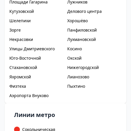
Площади Гагарина
Лужников
Кутузовской
Делового центра
Шелепихи
Хорошёво
Зорге
Панфиловской
Некрасовки
Лухмановской
Улицы Дмитриевского
Косино
Юго-Восточной
Окской
Стахановской
Нижегородской
Яхромской
Лианозово
Физтеха
Пыхтино
Аэропорта Внуково
Линии метро
Сокольническая