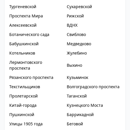
Тургеневской
Сухаревской
Проспекта Мира
Рижской
Алексеевской
ВДНХ
Ботанического сада
Свиблово
Бабушкинской
Медведково
Котельников
Жулебино
Лермонтовского
Выхино
проспекта
Рязанского проспекта
Кузьминок
Текстильщиков
Волгоградского проспекта
Пролетарской
Таганской
Китай-города
Кузнецкого Моста
Пушкинской
Баррикадной
Улицы 1905 года
Беговой