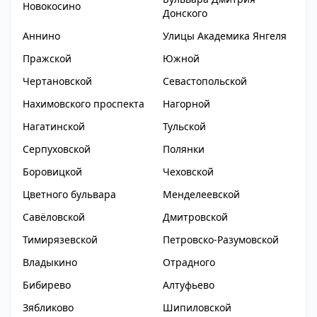
Новокосино
Донского
Аннино
Улицы Академика Янгеля
Пражской
Южной
Чертановской
Севастопольской
Нахимовского проспекта
Нагорной
Нагатинской
Тульской
Серпуховской
Полянки
Боровицкой
Чеховской
Цветного бульвара
Менделеевской
Савёловской
Дмитровской
Тимирязевской
Петровско-Разумовской
Владыкино
Отрадного
Бибирево
Алтуфьево
Зябликово
Шипиловской