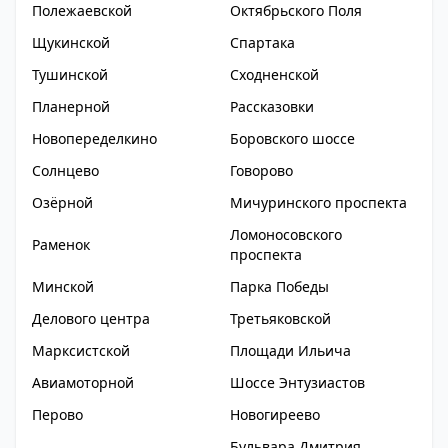
Полежаевской
Октябрьского Поля
Щукинской
Спартака
Тушинской
Сходненской
Планерной
Рассказовки
Новопеределкино
Боровского шоссе
Солнцево
Говорово
Озёрной
Мичуринского проспекта
Ломоносовского
Раменок
проспекта
Минской
Парка Победы
Делового центра
Третьяковской
Марксистской
Площади Ильича
Авиамоторной
Шоссе Энтузиастов
Перово
Новогиреево
Бульвара Дмитрия