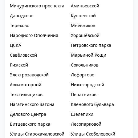
Мичуринского проспекта
Аминьевской
Давыдково
Кунцевской
Терехово
Мнёвников
Народного Ополчения
Хорошёвской
ЦСКА
Петровского парка
Савёловской
Марьиной Рощи
Рижской
Сокольников
Электрозаводской
Лефортово
Авиамоторной
Нижегородской
Текстильщиков
Печатников
Нагатинского Затона
Кленового бульвара
Делового центра
Шелепихи
Битцевского парка
Лесопарковой
Улицы Старокачаловской
Улицы Скобелевоскй