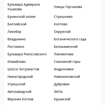
Бульвара Адмирала
Улицы Горчакова
Ушакова
Бунинской аллеи
Стрешнево
Балтийской
Коптево
Лихобор
Окружной
Владыкино
Ботанического сада
Ростокино
Белокаменной
Бульвара Рокоссовского
Локомотива
Измайлово
Соколиной горы
Шоссе Энтузиастов
Андроновки
Нижегородской
Новохохловской
Угрешской
Дубровки
Автозаводской
ЗИЛа
Верхних Котлов
Крымской