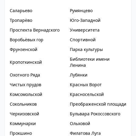
Саларьево
Румянцево
Тропарёво
Юго-Западной
Проспекта Вернадского
Университета
Воробьёвых гор
Спортивной
Фрунзенской
Парка культуры
Библиотеки имени
Кропоткинской
Ленина
Охотного Ряда
Лубянки
Чистых прудов
Красных Ворот
Комсомольской
Красносельской
Сокольников
Преображенской площади
Черкизовской
Бульвара Рокоссовского
Коммунарки
Ольховой
Прокшино
Филатова Луга