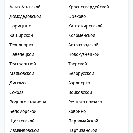
Алма-Атинской
Красногвардейской
Домодедовской
Орехово
Царицыно
Кантемировской
Каширской
Коломенской
Технопарка
Автозаводской
Павелецкой
Новокузнецкой
Театральной
Тверской
Маяковской
Белорусской
Динамо
Аэропорта
Сокола
Войковской
Водного стадиона
Речного вокзала
Беломорской
Ховрино
Щёлковской
Первомайской
Измайловской
Партизанской