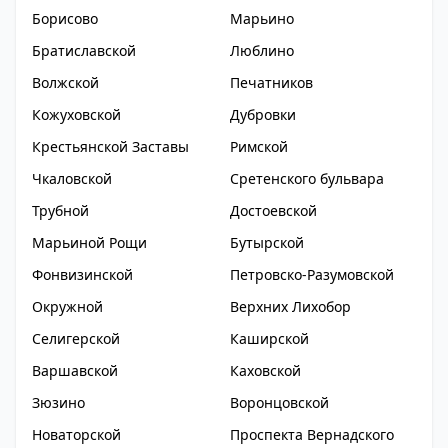
Борисово
Марьино
Братиславской
Люблино
Волжской
Печатников
Кожуховской
Дубровки
Крестьянской Заставы
Римской
Чкаловской
Сретенского бульвара
Трубной
Достоевской
Марьиной Рощи
Бутырской
Фонвизинской
Петровско-Разумовской
Окружной
Верхних Лихобор
Селигерской
Каширской
Варшавской
Каховской
Зюзино
Воронцовской
Новаторской
Проспекта Вернадского