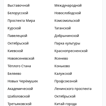
Выставочной
Международной
Белорусской
Новослободской
Проспекта Мира
Комсомольской
Курской
Таганской
Павелецкой
Добрынинской
Октябрьской
Парка культуры
Киевской
Краснопресненской
Новоясеневской
Ясенево
Тёплого Стана
Коньково
Беляево
Калужской
Новых Черёмушек
Профсоюзной
Академической
Ленинского проспекта
Шаболовской
Октябрьской
Третьяковской
Китай-города