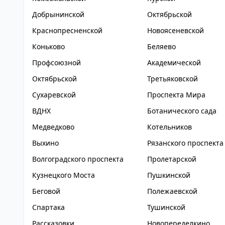
Добрынинской
Октябрьской
Краснопресненской
Новоясеневской
Коньково
Беляево
Профсоюзной
Академической
Октябрьской
Третьяковской
Сухаревской
Проспекта Мира
ВДНХ
Ботанического сада
Медведково
Котельников
Выхино
Рязанского проспекта
Волгоградского проспекта
Пролетарской
Кузнецкого Моста
Пушкинской
Беговой
Полежаевской
Спартака
Тушинской
Рассказовки
Новопеределкино