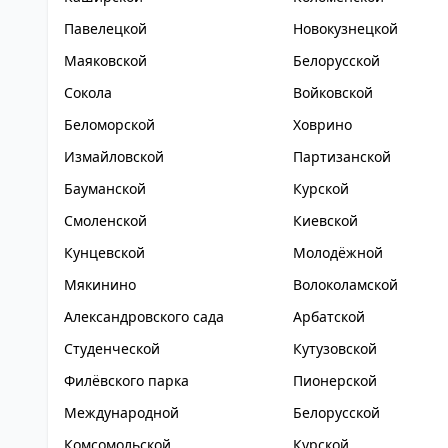
Павелецкой
Новокузнецкой
Маяковской
Белорусской
Сокола
Войковской
Беломорской
Ховрино
Измайловской
Партизанской
Бауманской
Курской
Смоленской
Киевской
Кунцевской
Молодёжной
Мякинино
Волоколамской
Александровского сада
Арбатской
Студенческой
Кутузовской
Филёвского парка
Пионерской
Международной
Белорусской
Комсомольской
Курской