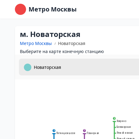
Метро Москвы
м. Новаторская
Метро Москвы
Новаторская
Выберите на карте конечную станцию
2
Ховрино
Беломорская
3
7
Речной вокзал
Планерная
Пятницкое шоссе
Водный стадион