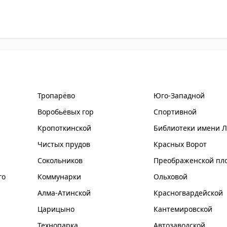
Тропарёво
Юго-Западной
Воробьёвых гор
Спортивной
Кропоткинской
Библиотеки имени 
Чистых прудов
Красных Ворот
Сокольников
Преображенской пл
го
Коммунарки
Ольховой
Алма-Атинской
Красногвардейской
Царицыно
Кантемировской
Технопарка
Автозаводской