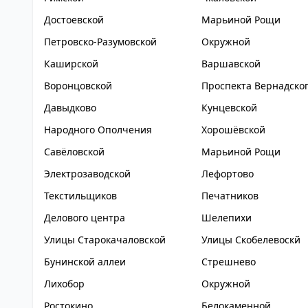
Достоевской
Марьиной Рощи
Петровско-Разумовской
Окружной
Каширской
Варшавской
Воронцовской
Проспекта Вернадско
Давыдково
Кунцевской
Народного Ополчения
Хорошёвской
Савёловской
Марьиной Рощи
Электрозаводской
Лефортово
Текстильщиков
Печатников
Делового центра
Шелепихи
Улицы Старокачаловской
Улицы Скобелевоскй
Бунинской аллеи
Стрешнево
Лихобор
Окружной
Ростокино
Белокаменной