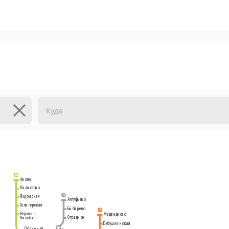
10
Физтех
Лианозово
9
Яхромская
Алтуфьево
Селигерская
Бибирево
6
Верхние
Медведково
Отрадное
Лихоборы
Бабушкинская
Окружная