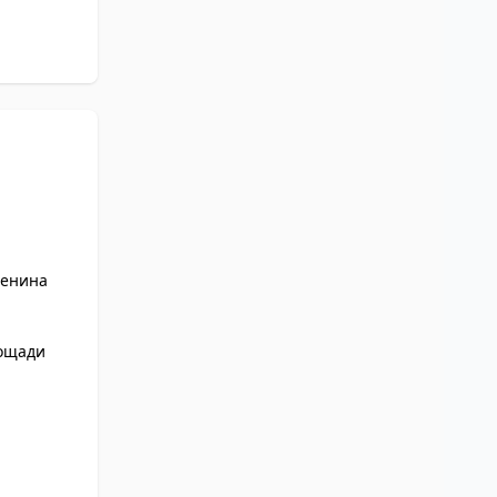
Ленина
ощади