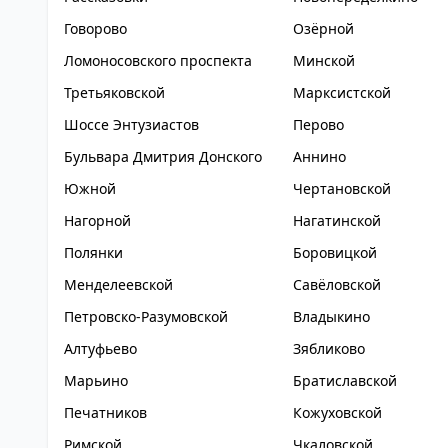
Говорово
Озёрной
Ломоносовского проспекта
Минской
Третьяковской
Марксистской
Шоссе Энтузиастов
Перово
Бульвара Дмитрия Донского
Аннино
Южной
Чертановской
Нагорной
Нагатинской
Полянки
Боровицкой
Менделеевской
Савёловской
Петровско-Разумовской
Владыкино
Алтуфьево
Зябликово
Марьино
Братиславской
Печатников
Кожуховской
Римской
Чкаловской