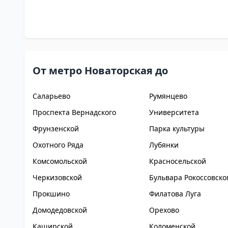
От метро Новаторская до
Саларьево
Румянцево
Проспекта Вернадского
Университета
Фрунзенской
Парка культуры
Охотного Ряда
Лубянки
Комсомольской
Красносельской
Черкизовской
Бульвара Рокоссовско
Прокшино
Филатова Луга
Домодедовской
Орехово
Каширской
Коломенской