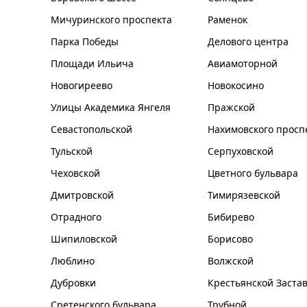
Мичуринского проспекта
Раменок
Парка Победы
Делового центра
Площади Ильича
Авиамоторной
Новогиреево
Новокосино
Улицы Академика Янгеля
Пражской
Севастопольской
Нахимовского просп
Тульской
Серпуховской
Чеховской
Цветного бульвара
Дмитровской
Тимирязевской
Отрадного
Бибирево
Шипиловской
Борисово
Люблино
Волжской
Дубровки
Крестьянской Заста
Сретенского бульвара
Трубной