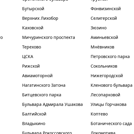
Бутырской
Фонвизинской
Верхних Лихобор
Селигерской
Каховской
Зюзино
го
Мичуринского проспекта
Аминьевской
Терехово
Мнёвников
ЦСКА
Петровского парка
Рижской
Сокольников
Авиамоторной
Нижегородской
Нагатинского Затона
Кленового бульвара
Битцевского парка
Лесопарковой
Бульвара Адмирала Ушакова
Улицы Горчакова
Балтийской
Коптево
Владыкино
Ботанического сада
Бульвара Рокоссовского
Локомотива