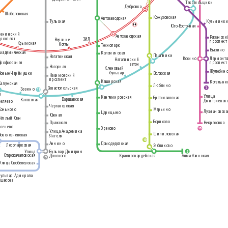
Текстильщики
Дубровка
Шаболовская
Кожуховская
Автозаводская
Кузьминк
Тульская
14
Юго-Восточная
Ленинский
Автозаводская
Рязанск
проспект
ЗИЛ
Верхние
проспект
Крымская
Котлы
Технопарк
Выхино
Академическая
Коломенская
Печатники
Нагатинская
Косино
Лермонто
Нагатинский
проспект
Профсоюзная
затон
Нагорная
Кленовый
Жулебин
бульвар
Новые Черёмушки
Волжская
Нахимовский
проспект
Каширская
Котельн
Калужская
Люблино
7
Севастопольская
Зюзино
11
я
Улица
Кантемировская
Братиславская
Варшавская
Каховская
Дмитриевско
Беляево
Чертановская
Коньково
Марьино
Лухмановска
Царицыно
Южная
1
Тёплый Стан
Борисово
Некрасовка
Пражская
Ясенево
Орехово
15
Улица Академика
Шипиловская
Новоясеневская
Янгеля
10
Аннино
Домодедовская
к
Лесопарковая
Зябликово
Улица
Бульвар Дмитрия
2
Старокачаловская
Донского
Красногвардейская
Алма-Атинская
9
Улица Скобелевская
Бульвар Адмирала
Ушакова