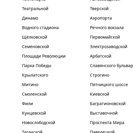
Театральной
Тверской
Динамо
Аэропорта
Водного стадиона
Речного вокзала
Щёлковской
Первомайской
Семёновской
Электрозаводской
Площади Революции
Арбатской
Парка Победы
Славянского бульва
Крылатского
Строгино
Митино
Пятницкого шоссе
Смоленской
Киевской
Фили
Багратионовской
Кунцевской
Выставочной
Новослободской
Проспекта Мира
Таганской
Павелецкой