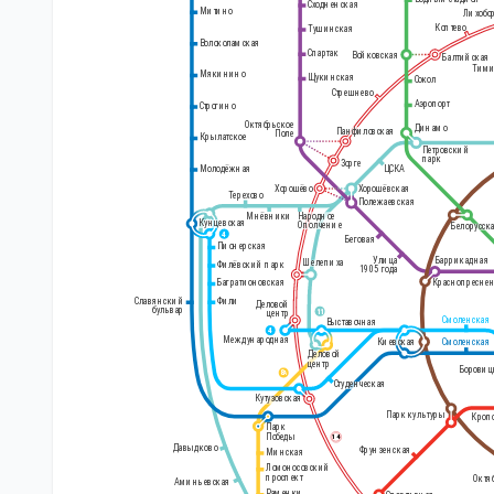
Сходненская
Митино
Лихобо
Коптево
Тушинская
Волоколамская
Спартак
Войковская
Балтийская
Тими
Мякинино
Щукинская
Сокол
Стрешнево
Белорусский
Аэропорт
Строгино
вокзал
Октябрьское
Динамо
Панфиловская
Поле
Крылатское
Петровский
парк
Зорге
Молодёжная
ЦСКА
Хорошёво
Хорошёвская
Терехово
Полежаевская
Народное
Мнёвники
Кунцевская
Ополчение
Белорусск
4
Беговая
Пионерская
Улица
Баррикадная
Шелепиха
Филёвский парк
1905 года
Краснопресне
Багратионовская
Славянский
Фили
Деловой
бульвар
11
центр
Смоленская
Выставочная
4
Международная
Киевская
Смоленская
Деловой
центр
Боровиц
8
А
Студенческая
Кутузовская
Парк культуры
Кроп
Парк
Победы
14
Давыдково
Фрунзенская
Минская
Ломоносовский
проспект
Октя
Аминьевская
Раменки