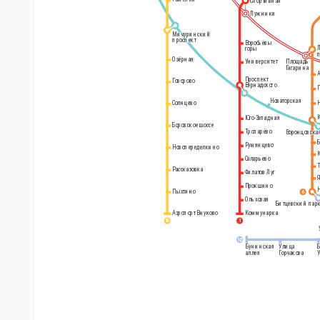
Спортивная
Лужники
Мичуринский
проспект
Воробьёвы
горы
Озёрная
Площадь
Университет
Гагарина
Проспект
Говорово
Вернадского
Новаторская
Солнцево
Юго-Западная
Боровское шоссе
Тропарёво
Воронцовска
Румянцево
Новопеределкино
Саларьево
Рассказовка
Филатов Луг
Прокшино
Пыхтино
6
Ольховая
Битцевский пар
Аэропорт Внуково
Коммунарка
8
1
А
12
Бунинская
Улица
аллея
Горчакова