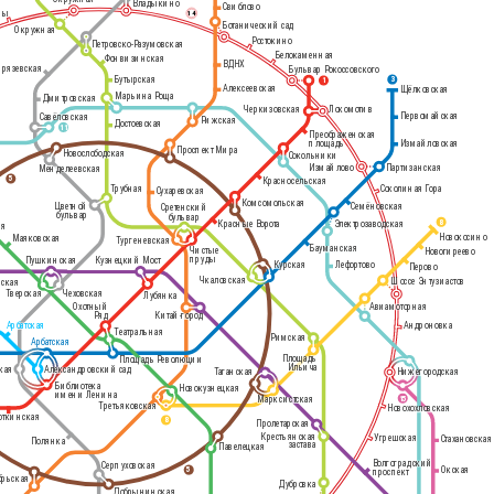
Владыкино
Свиблово
ры
14
Рижский вокзал
Ботанический сад
Окружная
Ростокино
Петровско-Разумовская
Белокаменная
Фонвизинская
ВДНХ
рязевская
Бульвар Рокоссовского
Бутырская
3
1
Ленинградский, Ярославский и
Алексеевская
Щёлковская
Казанский вокзалы
Марьина Роща
Дмитровская
Черкизовская
Локомотив
Первомайская
Савёловская
Рижская
Достоевская
11
Преображенская
Измайловская
площадь
Проспект Мира
Курский вокзал
Новослободская
Сокольники
Измайлово
Партизанская
Менделеевская
5
Красносельская
Соколиная Гора
Трубная
Сухаревская
Комсомольская
Цветной
Семёновская
Сретенский
бульвар
бульвар
8
Красные Ворота
Электрозаводская
ая
Новокосино
Маяковская
Тургеневская
Бауманская
Чистые
Новогиреево
пруды
Пушкинская
Кузнецкий Мост
Курская
Лефортово
Перово
Чкаловская
Шоссе Энтузиастов
нская
Тверская
Чеховская
Лубянка
Охотный
Авиамоторная
Ряд
Китай-город
Арбатская
Андроновка
Театральная
Римская
Арбатская
Павелецкий вокзал
Площадь
Площадь Революции
Ильича
кая
Александровский сад
Таганская
Нижегородская
Библиотека
Новокузнецкая
имени Ленина
15
Марксистская
Третьяковская
Новохохловская
откинская
8
Пролетарская
Крестьянская
Угрешская
Стахановская
Полянка
застава
Павелецкая
Волгоградский
Серпуховская
Окская
5
проспект
брьская
Дубровка
Добрынинская