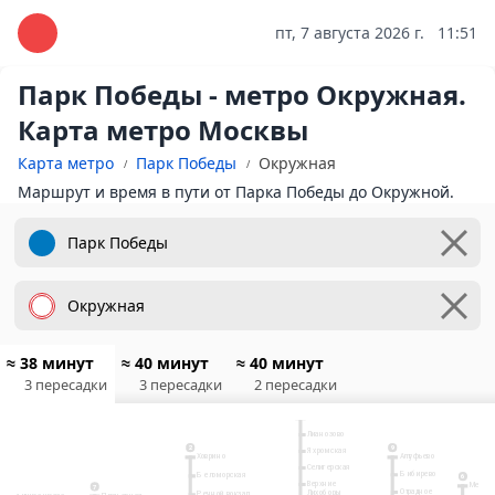
пт, 7 августа 2026 г.
11:51
Парк Победы - метро Окружная.
Карта метро Москвы
Карта метро
Парк Победы
Окружная
Маршрут и время в пути от Парка Победы до Окружной.
≈ 38 минут
≈ 40 минут
≈ 40 минут
3 пересадки
3 пересадки
2 пересадки
10
Физтех
Лианозово
9
2
Яхромская
Ховрино
Алтуфьево
Селигерская
Бибирево
Беломорская
6
Верхние
Медвед
7
Отрадное
Лихоборы
Речной вокзал
Планерная
Пятницкое шоссе