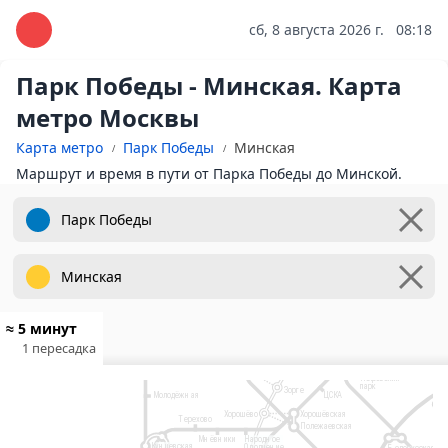
сб, 8 августа 2026 г.
08:18
Парк Победы - Минская. Карта
метро Москвы
Карта метро
Парк Победы
Минская
Маршрут и время в пути от Парка Победы до Минской.
2
Ховрино
Беломорская
3
7
Речной вокзал
Планерная
Пятницкое шоссе
Водный стадион
Сходненская
Митино
Лихоборы
Коптево
Тушинская
О
Волоколамская
Спартак
Войковская
Балтийская
Тимирязе
Мякинино
Щукинская
Сокол
Стрешнево
≈ 5 минут
Белорусский
Аэропорт
Строгино
вокзал
1 пересадка
Октябрьское
Динамо
Панфиловская
Поле
Крылатское
Петровский
парк
Зорге
Молодёжная
ЦСКА
5
Хорошёво
Хорошёвская
Терехово
Полежаевская
Мнёвники
Народное
Кунцевская
Ополчение
Белорусская