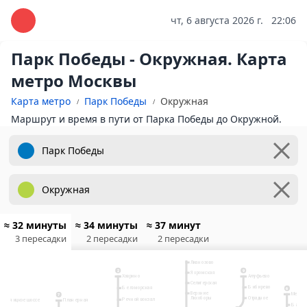
чт, 6 августа 2026 г.
22:06
Парк Победы - Окружная. Карта
метро Москвы
Карта метро
Парк Победы
Окружная
Маршрут и время в пути от Парка Победы до Окружной.
≈ 32 минуты
≈ 34 минуты
≈ 37 минут
3 пересадки
2 пересадки
2 пересадки
10
Физтех
Лианозово
9
2
Яхромская
Ховрино
Алтуфьево
Селигерская
Бибирево
Беломорская
6
Верхние
Медвед
7
Отрадное
Лихоборы
Речной вокзал
Планерная
Пятницкое шоссе
Бабуш