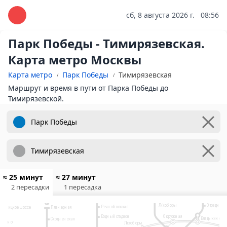
сб, 8 августа 2026 г.
08:56
Парк Победы - Тимирязевская.
Карта метро Москвы
Карта метро
Парк Победы
Тимирязевская
Маршрут и время в пути от Парка Победы до
Тимирязевской.
10
Физтех
Лианозово
≈ 25 минут
≈ 27 минут
9
2
Яхромская
2 пересадки
1 пересадка
Ховрино
Алтуфьево
Селигерская
Бибирево
Беломорская
Верхние
7
Отрадное
Лихоборы
Речной вокзал
Планерная
Пятницкое шоссе
Водный стадион
Окружная
Владыкино
Сходненская
Митино
Лихоборы
Рижский вокзал