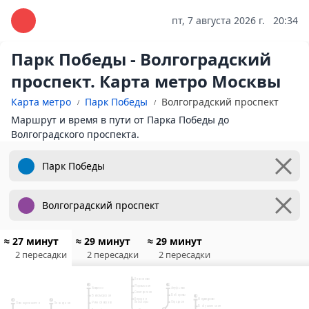
пт, 7 августа 2026 г.
20:34
Парк Победы - Волгоградский
проспект. Карта метро Москвы
Карта метро
Парк Победы
Волгоградский проспект
Маршрут и время в пути от Парка Победы до
Волгоградского проспекта.
≈ 27 минут
≈ 29 минут
≈ 29 минут
2 пересадки
2 пересадки
2 пересадки
10
Физтех
Лианозово
9
2
Яхромская
Ховрино
Алтуфьево
Селигерская
Бибирево
Беломорская
6
Верхние
Медведково
3
7
Отрадное
Лихоборы
Речной вокзал
Планерная
Пятницкое шоссе
Бабушкинская