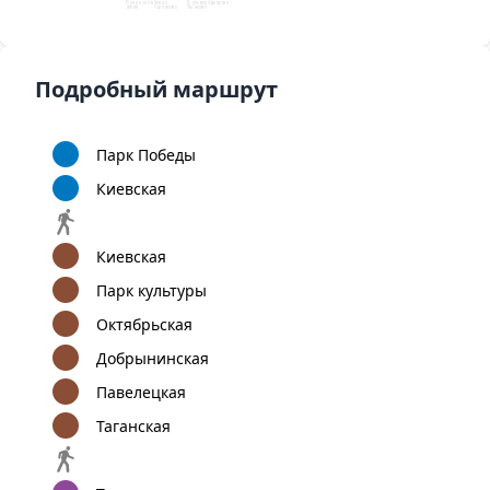
Бунинская
Улица
Бульвар Адмирала
аллея
Горчакова
Ушакова
Подробный маршрут
Парк Победы
Киевская
Киевская
Парк культуры
Октябрьская
Добрынинская
Павелецкая
Таганская