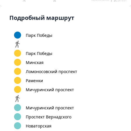
Донского
8
9
1
А
Улица Скобелевская
12
Бунинская
Улица
Бульвар Адмирала
аллея
Горчакова
Ушакова
Подробный маршрут
Парк Победы
Парк Победы
Минская
Ломоносовский проспект
Раменки
Мичуринский проспект
Мичуринский проспект
Проспект Вернадского
Новаторская