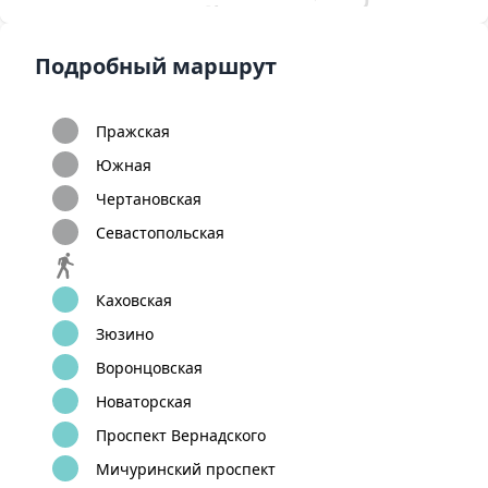
12
Бунинская
Улица
Бульвар Адмирала
аллея
Горчакова
Ушакова
Подробный маршрут
Пражская
Южная
Чертановская
Севастопольская
Каховская
Зюзино
Воронцовская
Новаторская
Проспект Вернадского
Мичуринский проспект