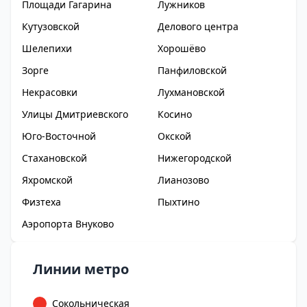
Площади Гагарина
Лужников
Кутузовской
Делового центра
Шелепихи
Хорошёво
Зорге
Панфиловской
Некрасовки
Лухмановской
Улицы Дмитриевского
Косино
Юго-Восточной
Окской
Стахановской
Нижегородской
Яхромской
Лианозово
Физтеха
Пыхтино
Аэропорта Внуково
Линии метро
Сокольническая