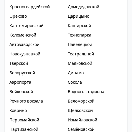
Красногвардейской
Домодедовской
Орехово
Царицыно
Кантемировской
Каширской
Коломенской
Технопарка
Автозаводской
Павелецкой
Новокузнецкой
Театральной
Тверской
Маяковской
Белорусской
Динамо
Аэропорта
Сокола
Войковской
Водного стадиона
Речного вокзала
Беломорской
Ховрино
Щёлковской
Первомайской
Измайловской
Партизанской
Семёновской