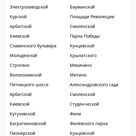
Электрозаводской
Бауманской
Курской
Площади Революции
Арбатской
Смоленской
Киевской
Парка Победы
Славянского бульвара
Кунцевской
Молодёжной
Крылатского
Строгино
Мякинино
Волоколамской
Митино
Пятницкого шоссе
Александровского сада
Арбатской
Смоленской
Киевской
Студенческой
Кутузовской
Фили
Багратионовской
Филёвского парка
Пионерской
Кунцевской