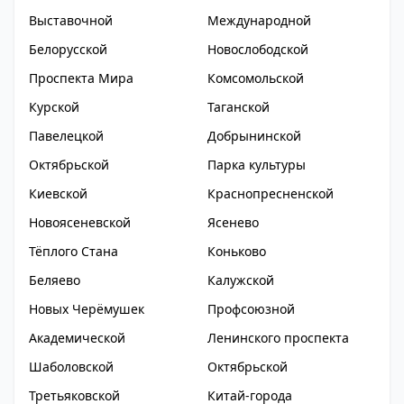
Выставочной
Международной
Белорусской
Новослободской
Проспекта Мира
Комсомольской
Курской
Таганской
Павелецкой
Добрынинской
Октябрьской
Парка культуры
Киевской
Краснопресненской
Новоясеневской
Ясенево
Тёплого Стана
Коньково
Беляево
Калужской
Новых Черёмушек
Профсоюзной
Академической
Ленинского проспекта
Шаболовской
Октябрьской
Третьяковской
Китай-города