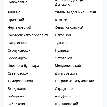
Новокосино
Донского
Аннино
Улицы Академика Янгеля
Пражской
Южной
Чертановской
Севастопольской
Нахимовского проспекта
Нагорной
Нагатинской
Тульской
Серпуховской
Полянки
Боровицкой
Чеховской
Цветного бульвара
Менделеевской
Савёловской
Дмитровской
Тимирязевской
Петровско-Разумовской
Владыкино
Отрадного
Бибирево
Алтуфьево
Зябликово
Шипиловской