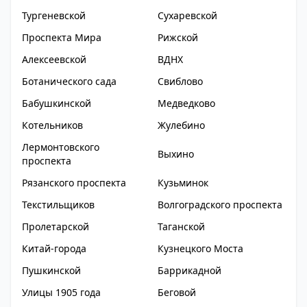
Тургеневской
Сухаревской
Проспекта Мира
Рижской
Алексеевской
ВДНХ
Ботанического сада
Свиблово
Бабушкинской
Медведково
Котельников
Жулебино
Лермонтовского
Выхино
проспекта
Рязанского проспекта
Кузьминок
Текстильщиков
Волгоградского проспекта
Пролетарской
Таганской
Китай-города
Кузнецкого Моста
Пушкинской
Баррикадной
Улицы 1905 года
Беговой