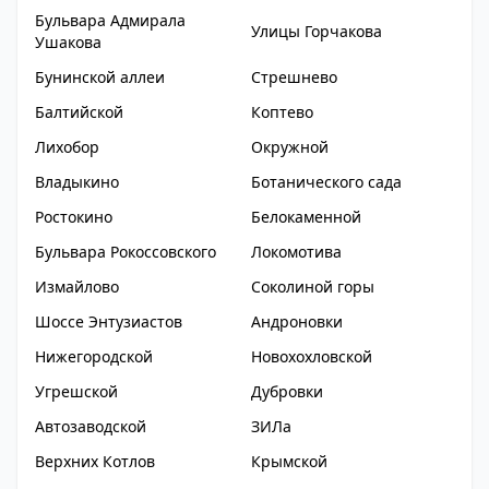
Бульвара Адмирала
Улицы Горчакова
Ушакова
Бунинской аллеи
Стрешнево
Балтийской
Коптево
Лихобор
Окружной
Владыкино
Ботанического сада
Ростокино
Белокаменной
Бульвара Рокоссовского
Локомотива
Измайлово
Соколиной горы
Шоссе Энтузиастов
Андроновки
Нижегородской
Новохохловской
Угрешской
Дубровки
Автозаводской
ЗИЛа
Верхних Котлов
Крымской