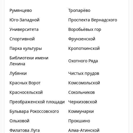
Румянцево
Тропарёво
Юго-Западной
Проспекта Вернадского
Университета
Воробьёвых гор
Спортивной
Фрунзенской
Парка культуры
Кропоткинской
Библиотеки имени
Охотного Ряда
Ленина
Лубянки
Чистых прудов
Красных Ворот
Комсомольской
Красносельской
Сокольников
Преображенской площади
Черкизовской
Бульвара Рокоссовского
Коммунарки
Ольховой
Прокшино
Филатова Луга
Алма-Атинской