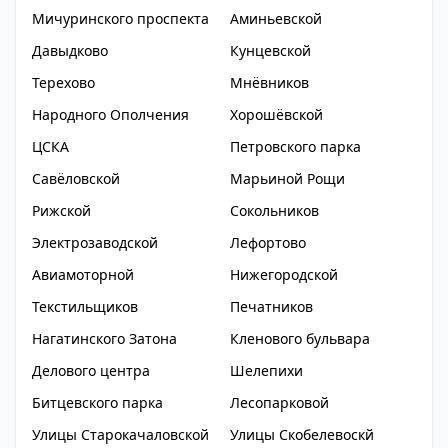
Мичуринского проспекта
Аминьевской
Давыдково
Кунцевской
Терехово
Мнёвников
Народного Ополчения
Хорошёвской
ЦСКА
Петровского парка
Савёловской
Марьиной Рощи
Рижской
Сокольников
Электрозаводской
Лефортово
Авиамоторной
Нижегородской
Текстильщиков
Печатников
Нагатинского Затона
Кленового бульвара
Делового центра
Шелепихи
Битцевского парка
Лесопарковой
Улицы Старокачаловской
Улицы Скобелевоскй