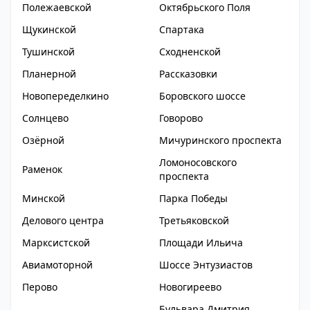
Полежаевской
Октябрьского Поля
Щукинской
Спартака
Тушинской
Сходненской
Планерной
Рассказовки
Новопеределкино
Боровского шоссе
Солнцево
Говорово
Озёрной
Мичуринского проспекта
Ломоносовского
Раменок
проспекта
Минской
Парка Победы
Делового центра
Третьяковской
Марксистской
Площади Ильича
Авиамоторной
Шоссе Энтузиастов
Перово
Новогиреево
Бульвара Дмитрия