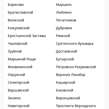
Борисово
Марьино
Братиславской
Люблино
Волжской
Печатников
Кожуховской
Дубровки
Крестьянской Заставы
Римской
Чкаловской
Сретенского бульвара
Трубной
Достоевской
Марьиной Рощи
Бутырской
Фонвизинской
Петровско-Разумовской
Окружной
Верхних Лихобор
Селигерской
Каширской
Варшавской
Каховской
Зюзино
Воронцовской
Новаторской
Проспекта Вернадского