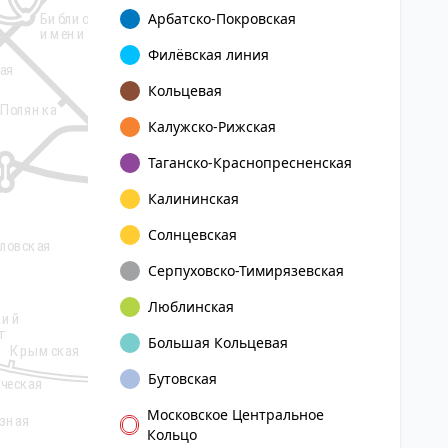
Библиотека
Арбатско-Покровская
Новокузнецкая
имени Ленина
Марксистс
Третьяковская
Филёвская линия
ая
8
Пролетарск
Кольцевая
Крестьянс
Полянка
зас
Павелецкая
Калужско-Рижская
Серпуховская
5
Таганско-Краснопресненская
Дубро
Добрынинская
Калининская
Дубровк
Солнцевская
ловская
Автозаводская
Серпуховско-Тимирязевская
Тульская
14
Люблинская
кий
Автозаводска
т
ЗИЛ
Верхние
Большая Кольцевая
Крымская
Котлы
Технопарк
Бутовская
ческая
Коломенская
Нагатинская
Нагатинский
Московское Центральное
зная
затон
Нагорная
Кольцо
Кленовый