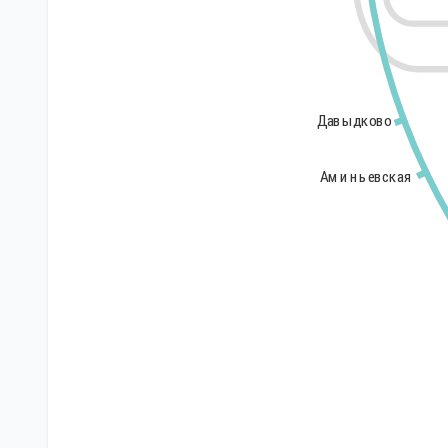
Давыдково
Давыдково
Аминьевская
Аминьевская