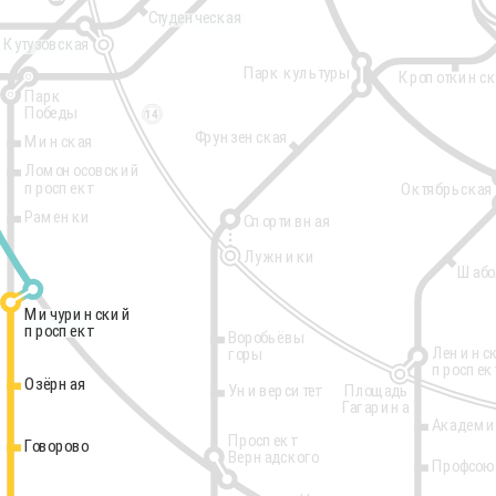
Студенческая
Кутузовская
Парк культуры
Кропоткинск
Парк
Победы
14
Фрунзенская
Минская
Ломоносовский
проспект
Октябрьская
Раменки
Спортивная
Лужники
Шабо
Мичуринский
Мичуринский
проспект
проспект
Воробьёвы
Ленинс
горы
проспек
Озёрная
Озёрная
Площадь
Университет
Гагарина
Академи
Проспект
Говорово
Говорово
Вернадского
Профсою