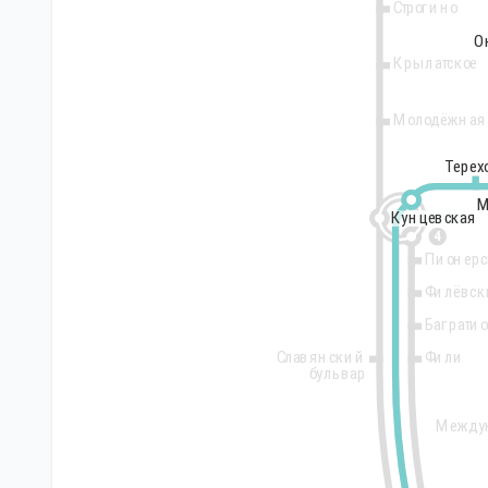
Строгино
О
О
Крылатское
Молодёжная
Терех
Терех
М
М
Кунцевская
Кунцевская
4
Пионерс
Филёвск
Баграти
Славянский
Фили
бульвар
Между