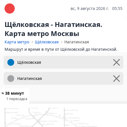
вс, 9 августа 2026 г.
05:55
Щёлковская - Нагатинская.
Карта метро Москвы
Карта метро
Щёлковская
Нагатинская
Маршрут и время в пути от Щёлковской до Нагатинской.
10
≈ 38 минут
Физтех
Лианозово
1 пересадка
9
2
Яхромская
Ховрино
Алтуфьево
Селигерская
Бибирево
Беломорская
6
Верхние
Медведково
Отрадное
Лихоборы
Речной вокзал
Бабушкинская
Водный стадион
Окружная
Владыкино
Свиблово
Лихоборы
14
Рижский вокзал
Ботанический сад
Коптево
Окружная
Ростокино
Петровско-Разумовская
Белокаменная
вская
Балтийская
Фонвизинская
ВДНХ
Тимирязевская
Бульвар Рокоссовского