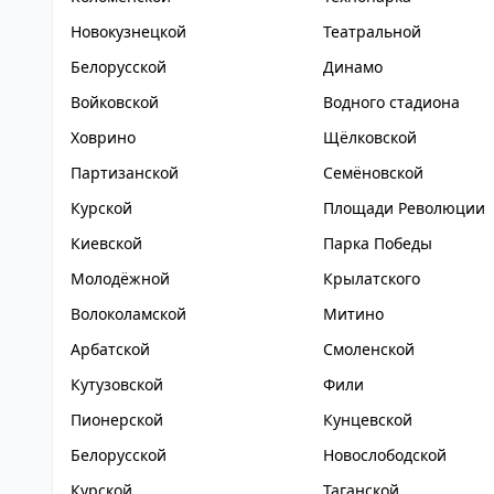
Новокузнецкой
Театральной
Белорусской
Динамо
Войковской
Водного стадиона
Ховрино
Щёлковской
Партизанской
Семёновской
Курской
Площади Революции
Киевской
Парка Победы
Молодёжной
Крылатского
Волоколамской
Митино
Арбатской
Смоленской
Кутузовской
Фили
Пионерской
Кунцевской
Белорусской
Новослободской
Курской
Таганской