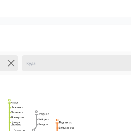
10
Физтех
Лианозово
9
Яхромская
Алтуфьево
Селигерская
Бибирево
6
Верхние
Медведково
Отрадное
Лихоборы
Бабушкинская
Окружная