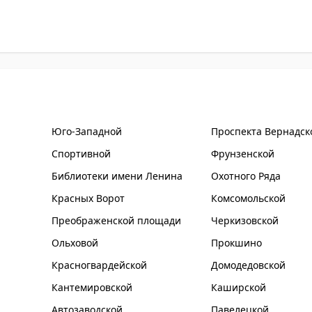
Юго-Западной
Проспекта Вернадск
Спортивной
Фрунзенской
Библиотеки имени Ленина
Охотного Ряда
Красных Ворот
Комсомольской
Преображенской площади
Черкизовской
Ольховой
Прокшино
Красногвардейской
Домодедовской
Кантемировской
Каширской
Автозаводской
Павелецкой