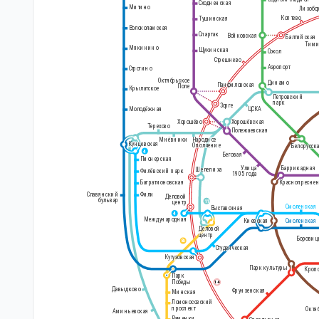
Сходненская
Митино
Лихобо
Коптево
Тушинская
Волоколамская
Спартак
Войковская
Балтийская
Тими
Мякинино
Щукинская
Сокол
Стрешнево
Белорусский
Аэропорт
Строгино
вокзал
Октябрьское
Динамо
Панфиловская
Поле
Крылатское
Петровский
парк
Зорге
Молодёжная
ЦСКА
Хорошёво
Хорошёвская
Терехово
Полежаевская
Народное
Мнёвники
Кунцевская
Ополчение
Белорусск
4
Беговая
Пионерская
Улица
Баррикадная
Шелепиха
Филёвский парк
1905 года
Краснопресне
Багратионовская
Славянский
Фили
Деловой
бульвар
11
центр
Смоленская
Выставочная
4
Международная
Киевская
Смоленская
Деловой
центр
Боровиц
8
А
Студенческая
Кутузовская
Парк культуры
Кроп
Парк
Победы
14
Давыдково
Фрунзенская
Минская
Ломоносовский
проспект
Октя
Аминьевская
Раменки