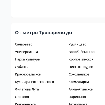
От метро Тропарёво до
Саларьево
Румянцево
Университета
Воробьёвых гор
Парка культуры
Кропоткинской
Лубянки
Чистых прудов
Красносельской
Сокольников
Бульвара Рокоссовского
Коммунарки
Филатова Луга
Алма-Атинской
Орехово
Царицыно
Коломенской
Технопарка