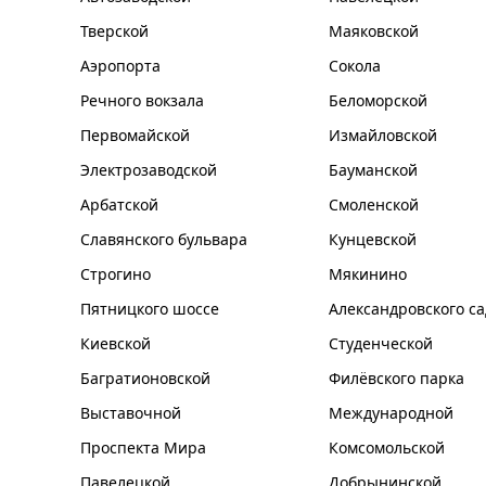
Тверской
Маяковской
Аэропорта
Сокола
Речного вокзала
Беломорской
Первомайской
Измайловской
Электрозаводской
Бауманской
Арбатской
Смоленской
Славянского бульвара
Кунцевской
Строгино
Мякинино
Пятницкого шоссе
Александровского са
Киевской
Студенческой
Багратионовской
Филёвского парка
Выставочной
Международной
Проспекта Мира
Комсомольской
Павелецкой
Добрынинской