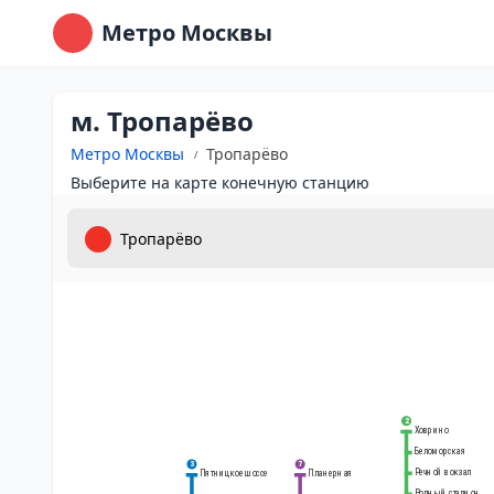
Метро Москвы
м. Тропарёво
Метро Москвы
Тропарёво
Выберите на карте конечную станцию
2
Ховрино
Беломорская
3
7
Речной вокзал
Планерная
Пятницкое шоссе
Водный стадион