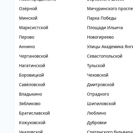
Озёрной
Мичуринского проспе
Минской
Парка Победы
Марксистской
Площади Ильича
Перово
Новогиреево
Аннино
Улицы Академика Янг
Чертановской
Севастопольской
Нагатинской
Тульской
Боровицкой
Чеховской
Савёловской
Дмитровской
Владыкино
Отрадного
Зябликово
Шипиловской
Братиславской
Люблино
Кожуховской
Дубровки
Чкаловской
Сретенского бульвара