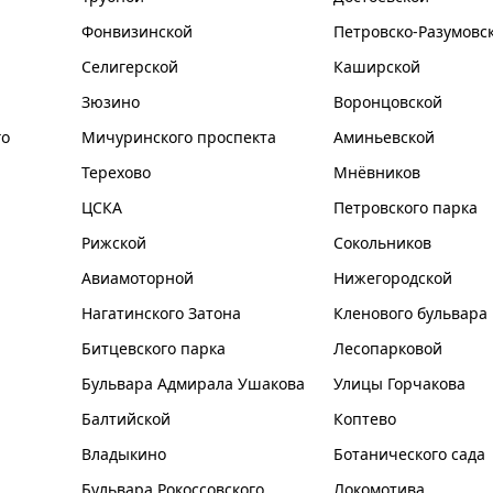
Фонвизинской
Петровско-Разумовс
Селигерской
Каширской
Зюзино
Воронцовской
го
Мичуринского проспекта
Аминьевской
Терехово
Мнёвников
ЦСКА
Петровского парка
Рижской
Сокольников
Авиамоторной
Нижегородской
Нагатинского Затона
Кленового бульвара
Битцевского парка
Лесопарковой
Бульвара Адмирала Ушакова
Улицы Горчакова
Балтийской
Коптево
Владыкино
Ботанического сада
Бульвара Рокоссовского
Локомотива