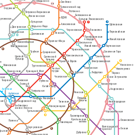
Владыкино
Свиблово
ры
14
Рижский вокзал
Ботанический сад
Окружная
Ростокино
Петровско-Разумовская
Белокаменная
Фонвизинская
ВДНХ
рязевская
Бульвар Рокоссовского
Бутырская
3
1
Ленинградский, Ярославский и
Алексеевская
Щёлковская
Казанский вокзалы
Марьина Роща
Дмитровская
Черкизовская
Локомотив
Первомайская
Савёловская
Рижская
Достоевская
11
Преображенская
Измайловская
площадь
Проспект Мира
Курский вокзал
Новослободская
Сокольники
Измайлово
Партизанская
Менделеевская
5
Красносельская
Соколиная Гора
Трубная
Сухаревская
Комсомольская
Цветной
Семёновская
Сретенский
бульвар
бульвар
8
Красные Ворота
Электрозаводская
ая
Новокосино
Маяковская
Тургеневская
Бауманская
Чистые
Новогиреево
пруды
Пушкинская
Кузнецкий Мост
Курская
Лефортово
Перово
Чкаловская
Шоссе Энтузиастов
нская
Тверская
Чеховская
Лубянка
Охотный
Авиамоторная
Ряд
Китай-город
Арбатская
Андроновка
Театральная
Римская
Арбатская
Павелецкий вокзал
Площадь
Площадь Революции
Ильича
кая
Александровский сад
Таганская
Нижегородская
Библиотека
Новокузнецкая
имени Ленина
15
Марксистская
Третьяковская
Новохохловская
откинская
8
Пролетарская
Крестьянская
Угрешская
Стахановская
Полянка
застава
Павелецкая
Волгоградский
Серпуховская
Окская
5
проспект
брьская
Дубровка
Добрынинская