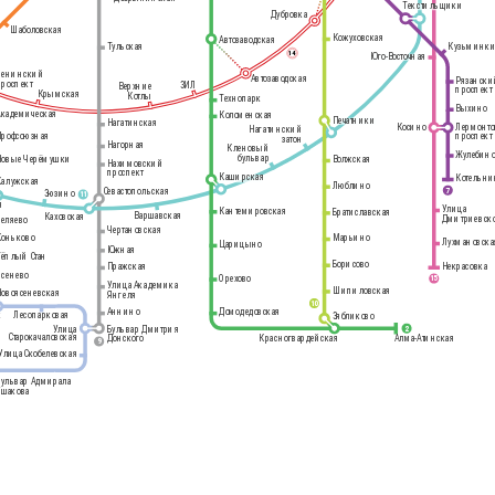
Текстильщики
Дубровка
Шаболовская
Кожуховская
Автозаводская
Кузьминк
Тульская
14
Юго-Восточная
Ленинский
Автозаводская
Рязанск
проспект
ЗИЛ
Верхние
проспект
Крымская
Котлы
Технопарк
Выхино
Академическая
Коломенская
Печатники
Нагатинская
Косино
Лермонто
Нагатинский
проспект
Профсоюзная
затон
Нагорная
Кленовый
Жулебин
бульвар
Новые Черёмушки
Волжская
Нахимовский
проспект
Каширская
Котельн
Калужская
Люблино
7
Севастопольская
Зюзино
11
я
Улица
Кантемировская
Братиславская
Варшавская
Каховская
Дмитриевско
Беляево
Чертановская
Коньково
Марьино
Лухмановска
Царицыно
Южная
1
Тёплый Стан
Борисово
Некрасовка
Пражская
Ясенево
Орехово
15
Улица Академика
Шипиловская
Новоясеневская
Янгеля
10
Аннино
Домодедовская
к
Лесопарковая
Зябликово
Улица
Бульвар Дмитрия
2
Старокачаловская
Донского
Красногвардейская
Алма-Атинская
9
Улица Скобелевская
Бульвар Адмирала
Ушакова