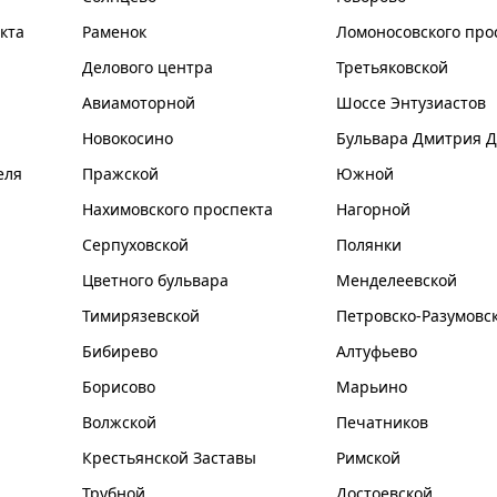
кта
Раменок
Ломоносовского про
Делового центра
Третьяковской
Авиамоторной
Шоссе Энтузиастов
Новокосино
Бульвара Дмитрия Д
еля
Пражской
Южной
Нахимовского проспекта
Нагорной
Серпуховской
Полянки
Цветного бульвара
Менделеевской
Тимирязевской
Петровско-Разумовс
Бибирево
Алтуфьево
Борисово
Марьино
Волжской
Печатников
Крестьянской Заставы
Римской
Трубной
Достоевской