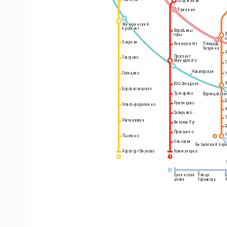
Спортивная
Лужники
Мичуринский
проспект
Воробьёвы
горы
Озёрная
Площадь
Университет
Гагарина
Проспект
Говорово
Вернадского
Новаторская
Солнцево
Юго-Западная
Боровское шоссе
Тропарёво
Воронцовска
Румянцево
Новопеределкино
Саларьево
Рассказовка
Филатов Луг
Прокшино
Пыхтино
6
Ольховая
Битцевский пар
Аэропорт Внуково
Коммунарка
8
1
А
12
Бунинская
Улица
аллея
Горчакова