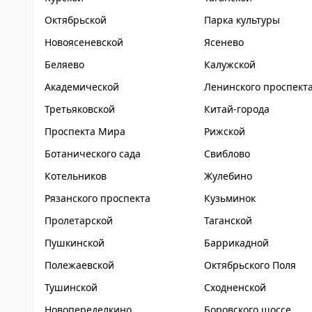
Октябрьской
Парка культуры
Новоясеневской
Ясенево
Беляево
Калужской
Академической
Ленинского проспект
Третьяковской
Китай-города
Проспекта Мира
Рижской
Ботанического сада
Свиблово
Котельников
Жулебино
Рязанского проспекта
Кузьминок
Пролетарской
Таганской
Пушкинской
Баррикадной
Полежаевской
Октябрьского Поля
Тушинской
Сходненской
Новопеределкино
Боровского шоссе