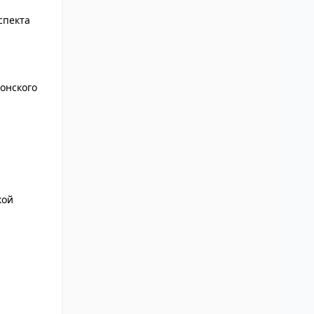
спекта
онского
кой