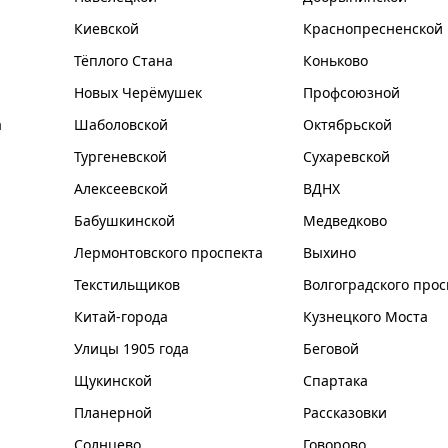
Киевской
Краснопресненской
Тёплого Стана
Коньково
Новых Черёмушек
Профсоюзной
а
Шаболовской
Октябрьской
Тургеневской
Сухаревской
Алексеевской
ВДНХ
Бабушкинской
Медведково
Лермонтовского проспекта
Выхино
Текстильщиков
Волгоградского прос
Китай-города
Кузнецкого Моста
Улицы 1905 года
Беговой
Щукинской
Спартака
Планерной
Рассказовки
Солнцево
Говорово