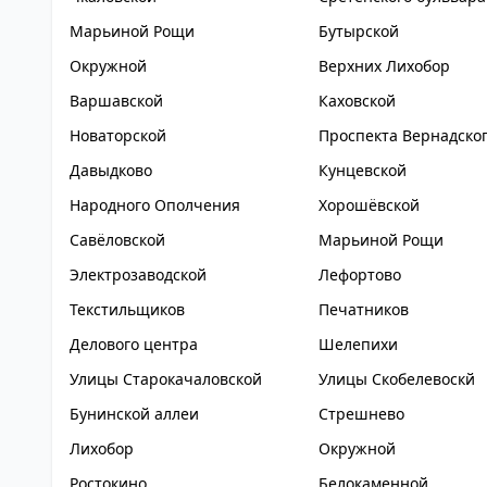
Марьиной Рощи
Бутырской
Окружной
Верхних Лихобор
Варшавской
Каховской
Новаторской
Проспекта Вернадско
Давыдково
Кунцевской
Народного Ополчения
Хорошёвской
Савёловской
Марьиной Рощи
Электрозаводской
Лефортово
Текстильщиков
Печатников
Делового центра
Шелепихи
Улицы Старокачаловской
Улицы Скобелевоскй
Бунинской аллеи
Стрешнево
Лихобор
Окружной
Ростокино
Белокаменной