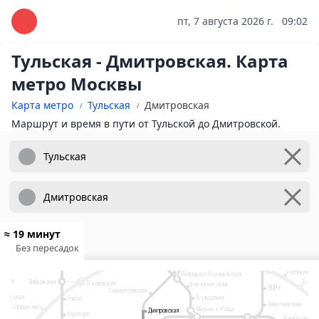
пт, 7 августа 2026 г.
09:02
Тульская - Дмитровская. Карта
метро Москвы
Карта метро
Тульская
Дмитровская
Маршрут и время в пути от Тульской до Дмитровской.
10
Физтех
Лианозово
9
2
Яхромская
Ховрино
Алтуфьево
Селигерская
Бибирево
Беломорская
6
Верхние
Медведково
Отрадное
Лихоборы
Речной вокзал
≈ 19 минут
Планерная
Бабушкинская
Водный стадион
Окружная
Без пересадок
Владыкино
ходненская
Свиблово
Лихоборы
14
Рижский вокзал
Ботанический сад
Коптево
Тушинская
Окружная
Ростокино
Петровско-Разумовская
партак
Бело
Войковская
Балтийская
Фонвизинская
ВДНХ
Тимирязевская
Бу
укинская
Бутырская
Сокол
Ленинградский, Ярославский и
Алексеевская
Стрешнево
Казанский вокзалы
Марьина Роща
Дмитровская
Дмитровская
Белорусский
Аэропорт
вокзал
Черкизовская