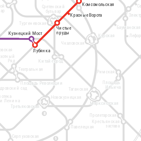
Комсомольская
Комсомольская
ной
С
Сретенский
вар
бульвар
Красные Ворота
Красные Ворота
Элект
Тургеневская
Бауманская
Чистые
Чистые
пруды
пруды
Кузнецкий Мост
Кузнецкий Мост
Курская
Лефор
Чкаловская
овская
Лубянка
Лубянка
хотный
Ряд
Китай-город
Театральная
Римская
цкий вокзал
Площадь
Площадь Революции
Ильича
дровский сад
Таганская
иотека
Новокузнецкая
и Ленина
Марксистская
Третьяковская
8
Пролетарская
Крестьянская
застава
Павелецкая
Серпуховская
5