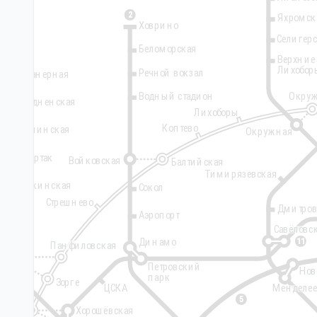
2
Яхромск
Ховрино
Селигер
Беломорская
Верхние
7
Лихобор
Речной вокзал
Планерная
Водный стадион
Окру
Сходненская
Лихоборы
Коптево
Тушинская
Окружная
Спартак
Войковская
Балтийская
Тимирязевская
Щукинская
Сокол
Стрешнево
Дмитров
Белорусский
Аэропорт
вокзал
Савёловс
е
Динамо
11
Панфиловская
е
Петровский
Нов
парк
Зорге
Менделее
ЦСКА
5
ошёво
Хорошёвская