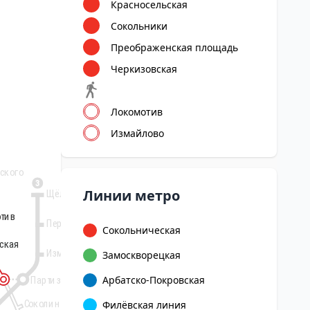
Красносельская
Сокольники
Преображенская площадь
Черкизовская
Локомотив
Измайлово
ского
3
Линии метро
Щёлковская
тив
тив
Первомайская
Сокольническая
ская
ская
Измайловская
Замоскворецкая
Арбатско-Покровская
Партизанская
Соколиная Гора
Филёвская линия