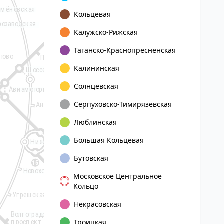
емёновская
Кольцевая
8
розаводская
Калужско-Рижская
Новокосино
Новогиреево
Таганско-Краснопресненская
тово
Перово
Калининская
Шоссе Энтузиастов
Солнцевская
Авиамоторная
Серпуховско-Тимирязевская
Андроновка
Люблинская
Большая Кольцевая
Нижегородская
Бутовская
15
Новохохловская
Московское Центральное
Кольцо
Угрешская
Стахановская
Некрасовская
Волгоградский
Окская
проспект
Троицкая