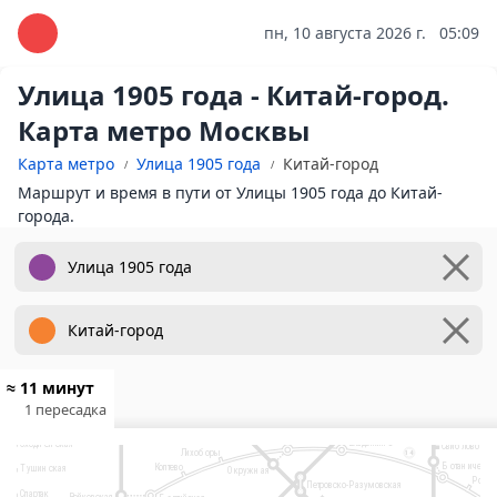
пн, 10 августа 2026 г.
05:09
Улица 1905 года - Китай-город.
Карта метро Москвы
Карта метро
Улица 1905 года
Китай-город
Маршрут и время в пути от Улицы 1905 года до Китай-
города.
10
Физтех
Лианозово
9
2
Яхромская
Ховрино
Алтуфьево
≈ 11 минут
Селигерская
Бибирево
Беломорская
6
Верхние
1 пересадка
Медведково
7
Отрадное
Лихоборы
Речной вокзал
Планерная
Бабушкинск
Водный стадион
Окружная
Владыкино
Сходненская
Свиблово
Лихоборы
14
Рижский вокзал
Ботанический
Коптево
Тушинская
Окружная
Росто
Петровско-Разумовская
Спартак
Войковская