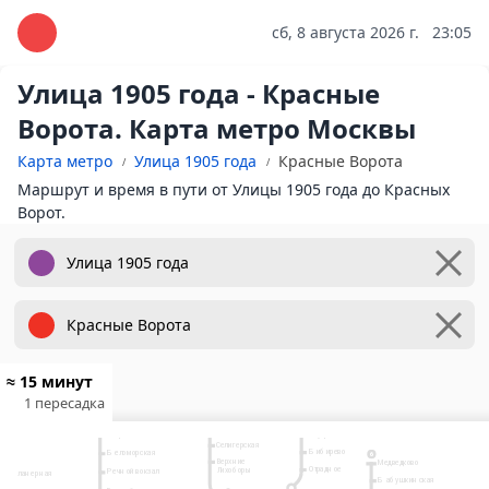
сб, 8 августа 2026 г.
23:05
Улица 1905 года - Красные
Ворота. Карта метро Москвы
Карта метро
Улица 1905 года
Красные Ворота
Маршрут и время в пути от Улицы 1905 года до Красных
Ворот.
≈ 15 минут
10
Физтех
1 пересадка
Лианозово
9
2
Яхромская
Ховрино
Алтуфьево
Селигерская
Бибирево
Беломорская
6
Верхние
Медведково
7
Отрадное
Лихоборы
Речной вокзал
Планерная
Бабушкинская