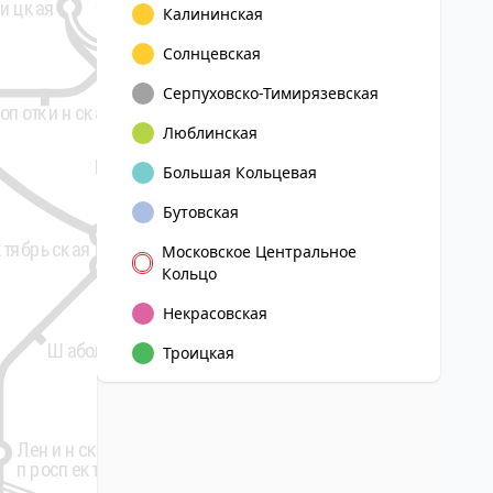
вицкая
Александровский сад
Калининская
Библиотека
Новоку
Солнцевская
имени Ленина
Третьяковская
Серпуховско-Тимирязевская
опоткинская
8
Люблинская
Полянка
Большая Кольцевая
Бутовская
Серпуховская
5
тябрьская
Московское Центральное
Кольцо
Добрынинская
Некрасовская
Шаболовская
Троицкая
Тульская
Ленинский
проспект
ЗИЛ
Верхние
Крымская