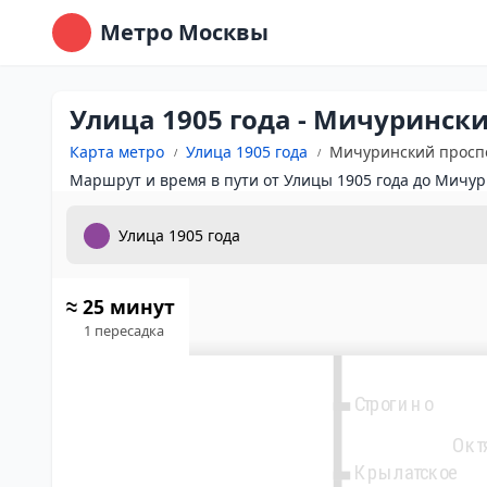
Метро Москвы
3
Улица 1905 года - Мичуринск
Пятницкое шос
Карта метро
Улица 1905 года
Мичуринский просп
Маршрут и время в пути от Улицы 1905 года до Мичур
Митино
Волоколамска
≈ 25 минут
1 пересадка
Мякинино
Строгино
Окт
Крылатское