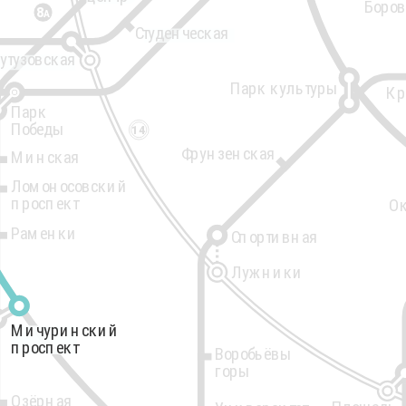
Боро
8
А
Студенческая
утузовская
Парк культуры
Кр
Парк
Победы
14
Фрунзенская
Минская
Ломоносовский
проспект
Ок
Раменки
Спортивная
Лужники
Мичуринский
Мичуринский
проспект
проспект
Воробьёвы
горы
Озёрная