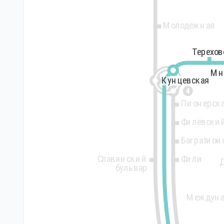
Молодёжная
Терехов
Терехов
Мн
Мн
Кунцевская
Кунцевская
4
Пионерск
Филёвски
Багратион
Славянский
Фили
бульвар
Междуна