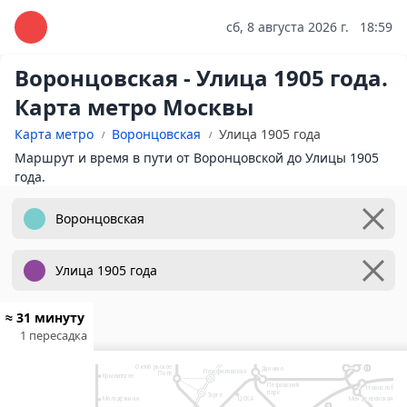
сб, 8 августа 2026 г.
18:59
Воронцовская - Улица 1905 года.
Карта метро Москвы
Карта метро
Воронцовская
Улица 1905 года
Маршрут и время в пути от Воронцовской до Улицы 1905
года.
10
Физтех
Лианозово
2
Яхромская
Ховрино
Селигерская
Беломорская
Верхние
3
7
Лихоборы
Речной вокзал
Планерная
Пятницкое шоссе
Водный стадион
Окружная
Сходненская
Митино
Лихоборы
Рижский вокза
Коптево
Тушинская
Окружная
Волоколамская
Петро
Спартак
≈ 31 минуту
Войковская
Балтийская
Фо
Тимирязевская
Мякинино
Щукинская
1 пересадка
Сокол
Стрешнево
Дмитровская
Белорусский
Аэропорт
Строгино
вокзал
Савёловская
Д
Октябрьское
Динамо
11
Панфиловская
Поле
Крылатское
Петровский
Новослободс
парк
Зорге
Менделеевская
Молодёжная
ЦСКА
5